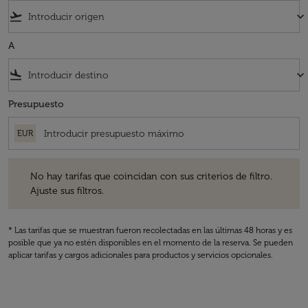
flight_takeoff
keyboard_arrow_down
A
flight_land
keyboard_arrow_down
Presupuesto
EUR
No hay tarifas que coincidan con sus criterios de filtro. Ajuste sus fil
No hay tarifas que coincidan con sus criterios de filtro.
Ajuste sus filtros.
* Las tarifas que se muestran fueron recolectadas en las últimas 48 horas y es
posible que ya no estén disponibles en el momento de la reserva. Se pueden
aplicar tarifas y cargos adicionales para productos y servicios opcionales.