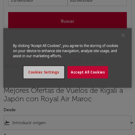
15/08/2026
22/08/2026
Buscar
By clicking “Accept All Cookies”, you agree to the storing of cookies
on your device to enhance site navigation, analyze site usage, and
assist in our marketing efforts.
Inicio
Vuelos
Vuelos a Japón
Vuelos
de Kigali a Japón
Cookies Settings
Accept All Cookies
Mejores Ofertas de Vuelos de Kigali a
Japón con Royal Air Maroc
Desde
flight_takeoff
keyboard_arrow_down