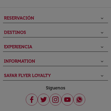
RESERVACIÓN
keyboard_arrow_down
DESTINOS
keyboard_arrow_down
EXPERIENCIA
keyboard_arrow_down
INFORMATION
keyboard_arrow_down
SAFAR FLYER LOYALTY
keyboard_arrow_down
Síguenos