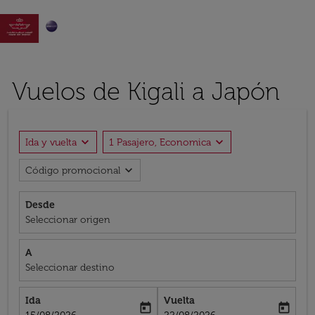

Vuelos de Kigali a Japón
expand_more
expand_more
Ida y vuelta
1 Pasajero, Economica
expand_more
Código promocional
Desde
Seleccionar origen
A
Seleccionar destino
Ida
Vuelta
today
today
fc-booking-departure-date-aria-label
fc-booking-return-date-aria-label