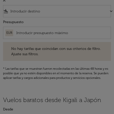
A
flight_land
keyboard_arrow_down
Presupuesto
EUR
No hay tarifas que coincidan con sus criterios de filtro. Ajuste sus fil
No hay tarifas que coincidan con sus criterios de filtro.
Ajuste sus filtros.
* Las tarifas que se muestran fueron recolectadas en las últimas 48 horas y es
posible que ya no estén disponibles en el momento de la reserva. Se pueden
aplicar tarifas y cargos adicionales para productos y servicios opcionales.
Vuelos baratos desde Kigali a Japón
Desde