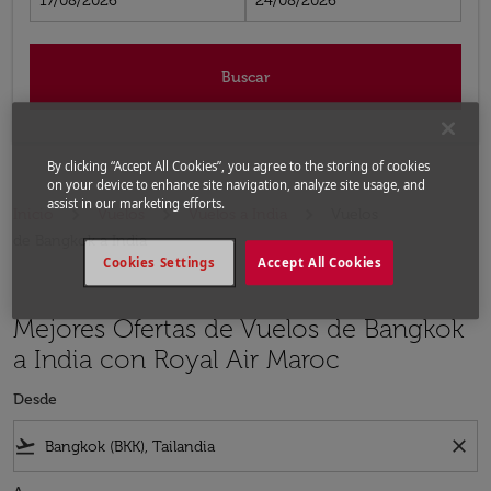
17/08/2026
24/08/2026
Buscar
By clicking “Accept All Cookies”, you agree to the storing of cookies
on your device to enhance site navigation, analyze site usage, and
assist in our marketing efforts.
Inicio
Vuelos
Vuelos a India
Vuelos
de Bangkok a India
Cookies Settings
Accept All Cookies
Mejores Ofertas de Vuelos de Bangkok
a India con Royal Air Maroc
Desde
flight_takeoff
close