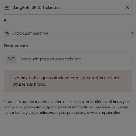
flight_takeoff
close
A
flight_land
keyboard_arrow_down
Presupuesto
EUR
No hay tarifas que coincidan con sus criterios de filtro. Ajuste sus fil
No hay tarifas que coincidan con sus criterios de filtro.
Ajuste sus filtros.
* Las tarifas que se muestran fueron recolectadas en las últimas 48 horas y es
posible que ya no estén disponibles en el momento de la reserva. Se pueden
aplicar tarifas y cargos adicionales para productos y servicios opcionales.