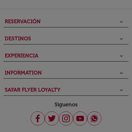
RESERVACIÓN
keyboard_arrow_down
DESTINOS
keyboard_arrow_down
EXPERIENCIA
keyboard_arrow_down
INFORMATION
keyboard_arrow_down
SAFAR FLYER LOYALTY
keyboard_arrow_down
Síguenos