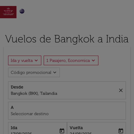

Vuelos de Bangkok a India
expand_more
expand_more
Ida y vuelta
1 Pasajero, Economica
expand_more
Código promocional
Desde
close
Bangkok (BKK), Tailandia
A
Seleccionar destino
Ida
Vuelta
today
today
fc-booking-departure-date-aria-label
fc-booking-return-date-aria-label