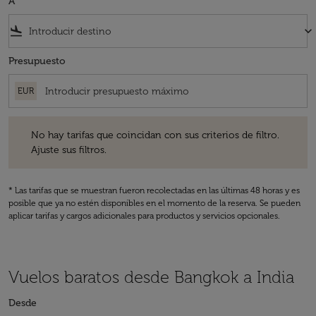
A
flight_land
keyboard_arrow_down
Presupuesto
EUR
No hay tarifas que coincidan con sus criterios de filtro. Ajuste sus fil
No hay tarifas que coincidan con sus criterios de filtro.
Ajuste sus filtros.
* Las tarifas que se muestran fueron recolectadas en las últimas 48 horas y es
posible que ya no estén disponibles en el momento de la reserva. Se pueden
aplicar tarifas y cargos adicionales para productos y servicios opcionales.
Vuelos baratos desde Bangkok a India
Desde