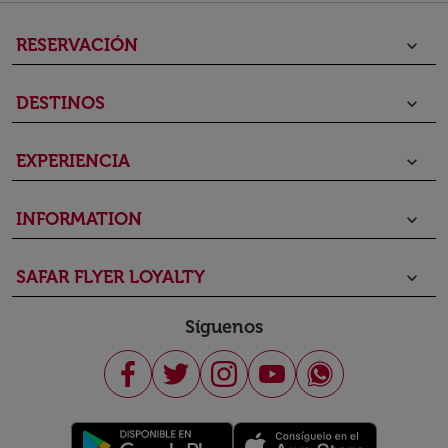
RESERVACIÓN
keyboard_arrow_down
DESTINOS
keyboard_arrow_down
EXPERIENCIA
keyboard_arrow_down
INFORMATION
keyboard_arrow_down
SAFAR FLYER LOYALTY
keyboard_arrow_down
Síguenos