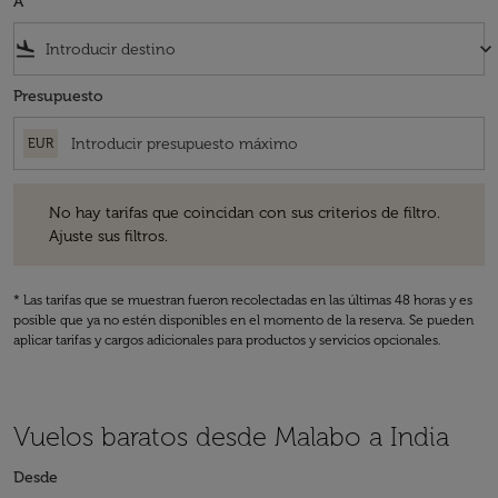
A
flight_land
keyboard_arrow_down
Presupuesto
EUR
No hay tarifas que coincidan con sus criterios de filtro. Ajuste sus fil
No hay tarifas que coincidan con sus criterios de filtro.
Ajuste sus filtros.
* Las tarifas que se muestran fueron recolectadas en las últimas 48 horas y es
posible que ya no estén disponibles en el momento de la reserva. Se pueden
aplicar tarifas y cargos adicionales para productos y servicios opcionales.
Vuelos baratos desde Malabo a India
Desde