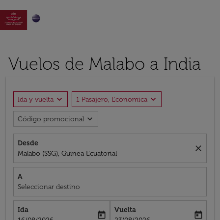

Vuelos de Malabo a India
expand_more
expand_more
Ida y vuelta
1 Pasajero, Economica
expand_more
Código promocional
Desde
close
Malabo (SSG), Guinea Ecuatorial
A
Seleccionar destino
Ida
Vuelta
today
today
fc-booking-departure-date-aria-label
fc-booking-return-date-aria-label