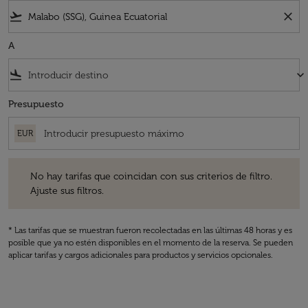
flight_takeoff
close
A
flight_land
keyboard_arrow_down
Presupuesto
EUR
No hay tarifas que coincidan con sus criterios de filtro. Ajuste sus fil
No hay tarifas que coincidan con sus criterios de filtro.
Ajuste sus filtros.
* Las tarifas que se muestran fueron recolectadas en las últimas 48 horas y es
posible que ya no estén disponibles en el momento de la reserva. Se pueden
aplicar tarifas y cargos adicionales para productos y servicios opcionales.