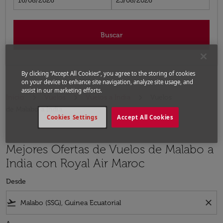
16/08/2026
23/08/2026
Buscar
By clicking “Accept All Cookies”, you agree to the storing of cookies
on your device to enhance site navigation, analyze site usage, and
assist in our marketing efforts.
Inicio
Vuelos
Vuelos a India
Vuelos
de Malabo a India
Cookies Settings
Accept All Cookies
Mejores Ofertas de Vuelos de Malabo a
India con Royal Air Maroc
Desde
flight_takeoff
close