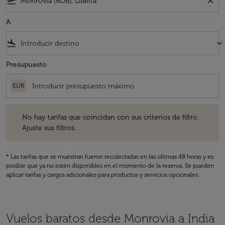
flight_takeoff
close
A
flight_land
keyboard_arrow_down
Presupuesto
EUR
No hay tarifas que coincidan con sus criterios de filtro. Ajuste sus fil
No hay tarifas que coincidan con sus criterios de filtro.
Ajuste sus filtros.
* Las tarifas que se muestran fueron recolectadas en las últimas 48 horas y es
posible que ya no estén disponibles en el momento de la reserva. Se pueden
aplicar tarifas y cargos adicionales para productos y servicios opcionales.
Vuelos baratos desde Monrovia a India