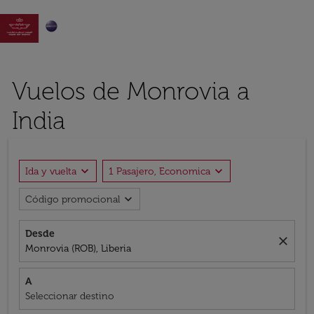

Vuelos de Monrovia a
India
expand_more
expand_more
Ida y vuelta
1 Pasajero, Economica
expand_more
Código promocional
Desde
close
Monrovia (ROB), Liberia
A
Seleccionar destino