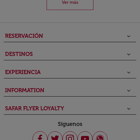
Ver más
RESERVACIÓN
keyboard_arrow_down
DESTINOS
keyboard_arrow_down
EXPERIENCIA
keyboard_arrow_down
INFORMATION
keyboard_arrow_down
SAFAR FLYER LOYALTY
keyboard_arrow_down
Síguenos