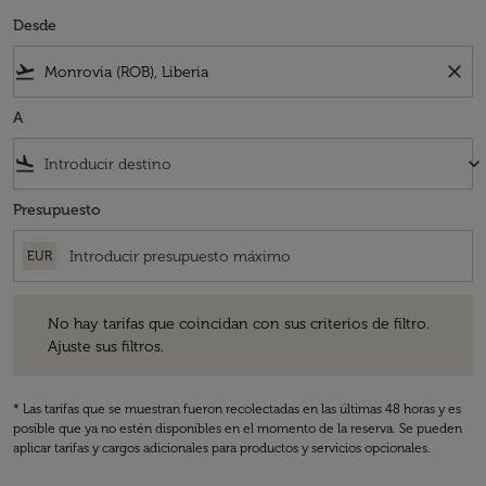
Desde
flight_takeoff
close
A
flight_land
keyboard_arrow_down
Presupuesto
EUR
No hay tarifas que coincidan con sus criterios de filtro. Ajuste sus fil
No hay tarifas que coincidan con sus criterios de filtro.
Ajuste sus filtros.
* Las tarifas que se muestran fueron recolectadas en las últimas 48 horas y es
posible que ya no estén disponibles en el momento de la reserva. Se pueden
aplicar tarifas y cargos adicionales para productos y servicios opcionales.