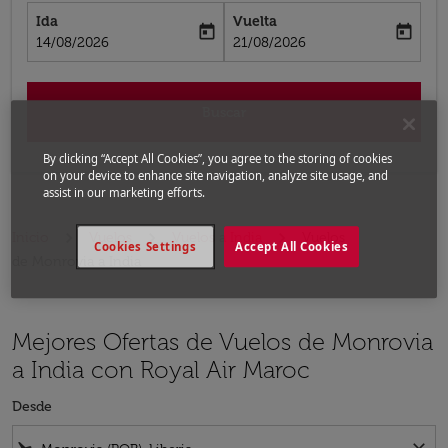
Ida
Vuelta
today
today
fc-booking-departure-date-aria-label
fc-booking-return-date-aria-label
14/08/2026
21/08/2026
Buscar
By clicking “Accept All Cookies”, you agree to the storing of cookies
on your device to enhance site navigation, analyze site usage, and
assist in our marketing efforts.
Inicio
Vuelos
Vuelos a India
Vuelos
Cookies Settings
Accept All Cookies
de Monrovia a India
Mejores Ofertas de Vuelos de Monrovia
a India con Royal Air Maroc
Desde