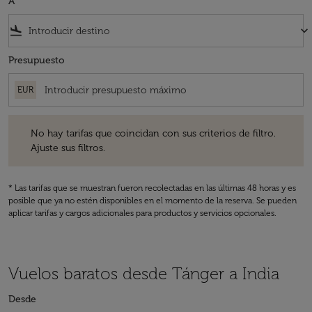
A
flight_land
keyboard_arrow_down
Presupuesto
EUR
No hay tarifas que coincidan con sus criterios de filtro. Ajuste sus fil
No hay tarifas que coincidan con sus criterios de filtro.
Ajuste sus filtros.
* Las tarifas que se muestran fueron recolectadas en las últimas 48 horas y es
posible que ya no estén disponibles en el momento de la reserva. Se pueden
aplicar tarifas y cargos adicionales para productos y servicios opcionales.
Vuelos baratos desde Tánger a India
Desde