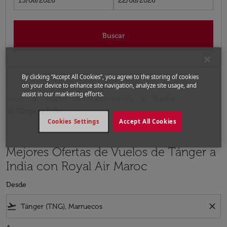
15/08/2026
22/08/2026
Buscar
By clicking “Accept All Cookies”, you agree to the storing of cookies
on your device to enhance site navigation, analyze site usage, and
assist in our marketing efforts.
Inicio
Vuelos
Vuelos a India
Vuelos
de Tánger a India
Cookies Settings
Accept All Cookies
Mejores Ofertas de Vuelos de Tánger a
India con Royal Air Maroc
Desde
flight_takeoff
close