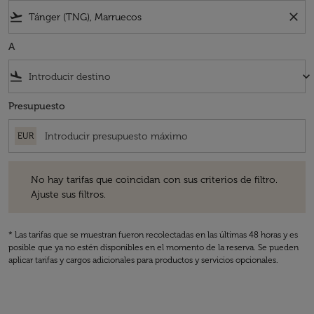
flight_takeoff
close
A
flight_land
keyboard_arrow_down
Presupuesto
EUR
No hay tarifas que coincidan con sus criterios de filtro. Ajuste sus fil
No hay tarifas que coincidan con sus criterios de filtro.
Ajuste sus filtros.
* Las tarifas que se muestran fueron recolectadas en las últimas 48 horas y es
posible que ya no estén disponibles en el momento de la reserva. Se pueden
aplicar tarifas y cargos adicionales para productos y servicios opcionales.