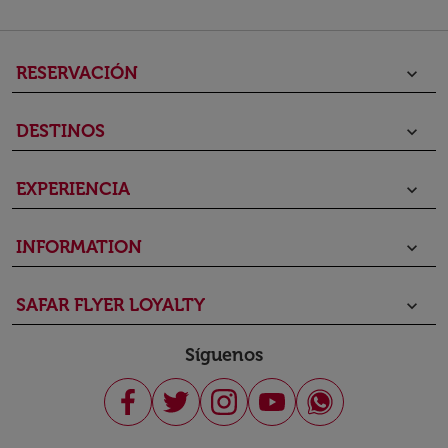
RESERVACIÓN
keyboard_arrow_down
DESTINOS
keyboard_arrow_down
EXPERIENCIA
keyboard_arrow_down
INFORMATION
keyboard_arrow_down
SAFAR FLYER LOYALTY
keyboard_arrow_down
Síguenos