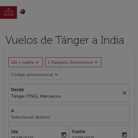

Vuelos de Tánger a India
expand_more
expand_more
Ida y vuelta
1 Pasajero, Economica
expand_more
Código promocional
Desde
close
Tánger (TNG), Marruecos
A
Seleccionar destino
Ida
Vuelta
today
today
fc-booking-departure-date-aria-label
fc-booking-return-date-aria-label