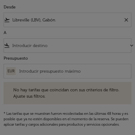
Desde
flight_takeoff
close
A
flight_land
keyboard_arrow_down
Presupuesto
EUR
No hay tarifas que coincidan con sus criterios de filtro. Ajuste sus fil
No hay tarifas que coincidan con sus criterios de filtro.
Ajuste sus filtros.
* Las tarifas que se muestran fueron recolectadas en las últimas 48 horas y es
posible que ya no estén disponibles en el momento de la reserva. Se pueden
aplicar tarifas y cargos adicionales para productos y servicios opcionales.