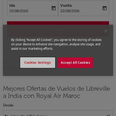
Ida
Vuelta
today
today
fc-booking-departure-date-aria-label
fc-booking-return-date-aria-label
15/08/2026
22/08/2026
Buscar
By clicking “Accept All Cookies”, you agree to the storing of cookies
on your device to enhance site navigation, analyze site usage, and
assist in our marketing efforts.
Inicio
Vuelos
Vuelos a India
Vuelos
Cookies Settings
Accept All Cookies
de Libreville a India
Mejores Ofertas de Vuelos de Libreville
a India con Royal Air Maroc
Desde