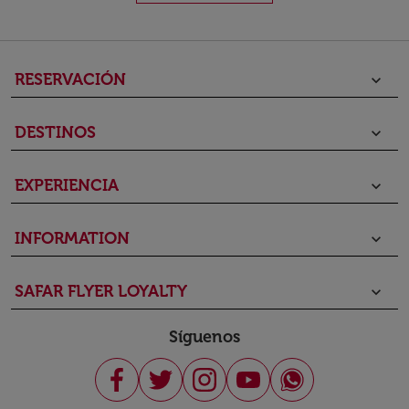
RESERVACIÓN
keyboard_arrow_down
DESTINOS
keyboard_arrow_down
EXPERIENCIA
keyboard_arrow_down
INFORMATION
keyboard_arrow_down
SAFAR FLYER LOYALTY
keyboard_arrow_down
Síguenos