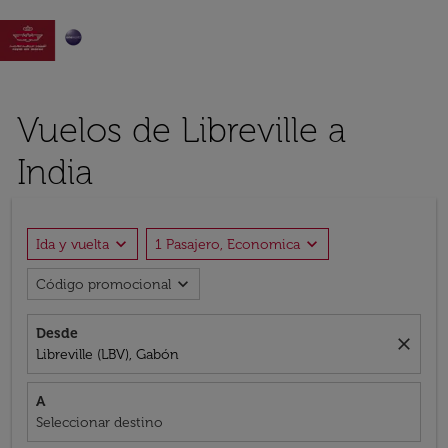

Vuelos de Libreville a
India
expand_more
expand_more
Ida y vuelta
1 Pasajero, Economica
expand_more
Código promocional
Desde
close
Libreville (LBV), Gabón
A
Seleccionar destino