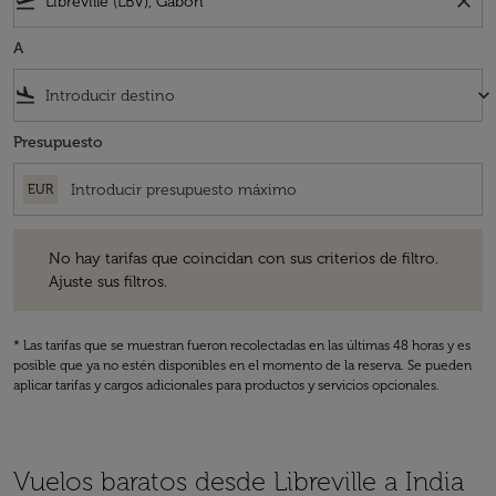
flight_takeoff
close
A
flight_land
keyboard_arrow_down
Presupuesto
EUR
No hay tarifas que coincidan con sus criterios de filtro. Ajuste sus fil
No hay tarifas que coincidan con sus criterios de filtro.
Ajuste sus filtros.
* Las tarifas que se muestran fueron recolectadas en las últimas 48 horas y es
posible que ya no estén disponibles en el momento de la reserva. Se pueden
aplicar tarifas y cargos adicionales para productos y servicios opcionales.
Vuelos baratos desde Libreville a India