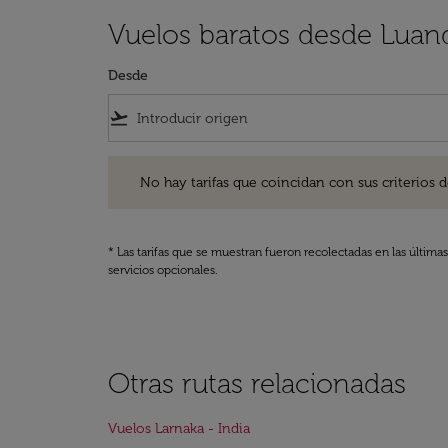
Vuelos baratos desde Luand
Desde
flight_takeoff
No hay tarifas que coincidan con sus criterios de filtro
No hay tarifas que coincidan con sus criterios de f
* Las tarifas que se muestran fueron recolectadas en las última
servicios opcionales.
Otras rutas relacionadas
Vuelos Larnaka - India