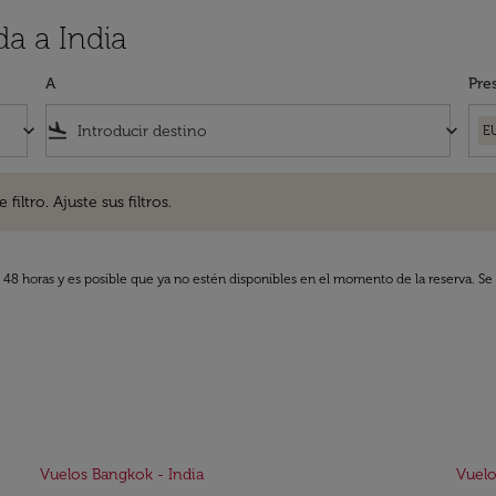
a a India
A
Pre
keyboard_arrow_down
flight_land
keyboard_arrow_down
E
. Ajuste sus filtros.
iltro. Ajuste sus filtros.
s 48 horas y es posible que ya no estén disponibles en el momento de la reserva. Se 
Vuelos Bangkok - India
Vuelo