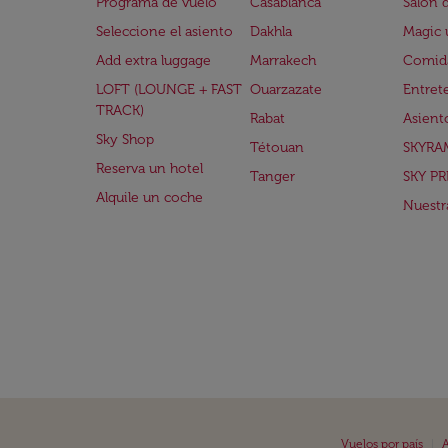
Programa de vuelo
Casablanca
Salón 
Seleccione el asiento
Dakhla
Magic 
Add extra luggage
Marrakech
Comida
LOFT (LOUNGE + FAST
Ouarzazate
Entret
TRACK)
Rabat
Asient
Sky Shop
Tétouan
SKYRA
Reserva un hotel
Tanger
SKY PR
Alquile un coche
Nuestra
|
Vuelos por país
A