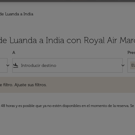
de Luanda a India
de Luanda a India con Royal Air Ma
A
Pre
keyboard_arrow_down
flight_land
keyboard_arrow_down
E
. Ajuste sus filtros.
iltro. Ajuste sus filtros.
s 48 horas y es posible que ya no estén disponibles en el momento de la reserva. Se 