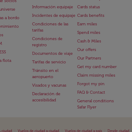
de Socios
Información equipaje
Cards status
universe
Incidentes de equipaje
Cards benefits
s a bordo
Condiciones de las
Earn miles
enimiento
tarifas
Spend miles
os
Condiciones de
Cash & Miles
M
registro
Our offers
ESS
Documentos de viaje
Our Partners
 flota
Tarifas de servicio
Get my card number
Tránsito en el
Claim missing miles
aeropuerto
Forgot my pin
Visados y vacunas
FAQ & Contact
Declaración de
accesibilidad
General conditions
Safar Flyer
|
|
|
 ciudad
Vuelos de ciudad a ciudad
Vuelos de ciudad a país
Desde ciudad