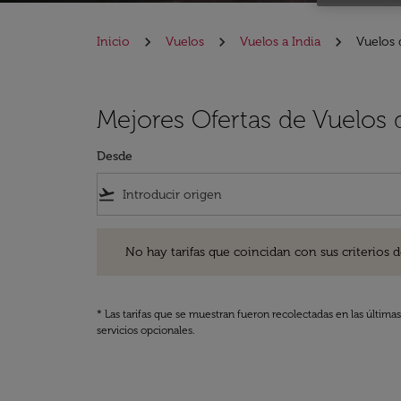
Inicio
Vuelos
Vuelos a India
Vuelos 
Mejores Ofertas de Vuelos 
Desde
flight_takeoff
No hay tarifas que coincidan con sus criterios de filtro
No hay tarifas que coincidan con sus criterios de f
* Las tarifas que se muestran fueron recolectadas en las última
servicios opcionales.