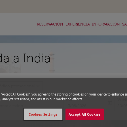
keyboard_arrow_down
keyboard_arrow_down
keyboard_arrow_down
RESERVACIÓN
EXPERIENCIA
INFORMACIÓN
SA
a a India
expand_more
ódigo promocional
g “Accept All Cookies”, you agree to the storing of cookies on your device to enhance si
, analyze site usage, and assist in our marketing efforts.
Ida
Vuel
today
fc-booking-departure-date-aria-l
fc-bo
13/08/2026
20/0
Cookies Settings
Accept All Cookies