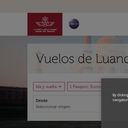
Vuelos de Luand
expand_more
expand_more
Ida y vuelta
1 Pasajero, Economica
C
By clickin
navigation
Desde
A