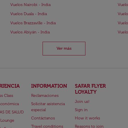
Vuelos Nairobi - India
Vuelo
Vuelos Duala - India
Vuelo
Vuelos Brazzaville - India
Vuelo
Vuelos Abiyán - India
Vuelo
Ver más
RIENCIA
INFORMATION
SAFAR FLYER
LOYALTY
ss Class
Reclamaciones
Join us!
Económica
Solicitar asistencia
especial
Sign in
AS DE SALUD
Contáctanos
How it works
 Lounge
Travel conditions
Reasons to join