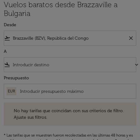
Vuelos baratos desde Brazzaville a
Bulgaria
Desde
flight_takeoff
close
A
flight_land
keyboard_arrow_down
Presupuesto
EUR
No hay tarifas que coincidan con sus criterios de filtro. Ajuste sus fil
No hay tarifas que coincidan con sus criterios de filtro.
Ajuste sus filtros.
* Las tarifas que se muestran fueron recolectadas en las últimas 48 horas y es