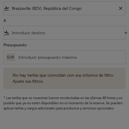
flight_takeoff
close
A
flight_land
keyboard_arrow_down
Presupuesto
EUR
No hay tarifas que coincidan con sus criterios de filtro. Ajuste sus fil
No hay tarifas que coincidan con sus criterios de filtro.
Ajuste sus filtros.
* Las tarifas que se muestran fueron recolectadas en las últimas 48 horas y es
posible que ya no estén disponibles en el momento de la reserva. Se pueden
aplicar tarifas y cargos adicionales para productos y servicios opcionales.