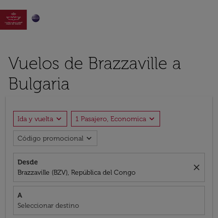

Vuelos de Brazzaville a
Bulgaria
expand_more
expand_more
Ida y vuelta
1 Pasajero, Economica
expand_more
Código promocional
Desde
close
Brazzaville (BZV), República del Congo
A
Seleccionar destino