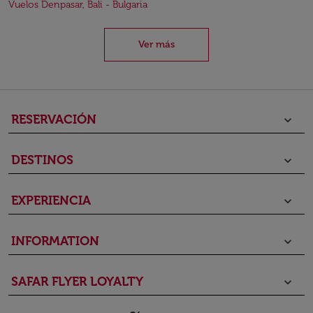
Vuelos Denpasar, Bali - Bulgaria
Ver más
RESERVACIÓN
keyboard_arrow_down
DESTINOS
keyboard_arrow_down
EXPERIENCIA
keyboard_arrow_down
INFORMATION
keyboard_arrow_down
SAFAR FLYER LOYALTY
keyboard_arrow_down