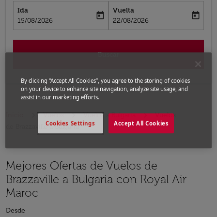
Ida
Vuelta
today
today
fc-booking-departure-date-aria-label
fc-booking-return-date-aria-label
15/08/2026
22/08/2026
Buscar
By clicking “Accept All Cookies”, you agree to the storing of cookies
on your device to enhance site navigation, analyze site usage, and
assist in our marketing efforts.
Inicio
Vuelos
Vuelos a Bulgaria
Vuelos
Cookies Settings
Accept All Cookies
de Brazzaville a Bulgaria
Mejores Ofertas de Vuelos de
Brazzaville a Bulgaria con Royal Air
Maroc
Desde