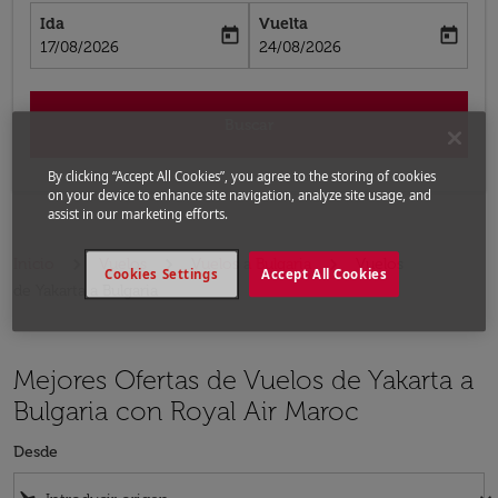
Ida
Vuelta
today
today
fc-booking-departure-date-aria-label
fc-booking-return-date-aria-label
17/08/2026
24/08/2026
Buscar
By clicking “Accept All Cookies”, you agree to the storing of cookies
on your device to enhance site navigation, analyze site usage, and
assist in our marketing efforts.
Inicio
Vuelos
Vuelos a Bulgaria
Vuelos
Cookies Settings
Accept All Cookies
de Yakarta a Bulgaria
Mejores Ofertas de Vuelos de Yakarta a
Bulgaria con Royal Air Maroc
Desde