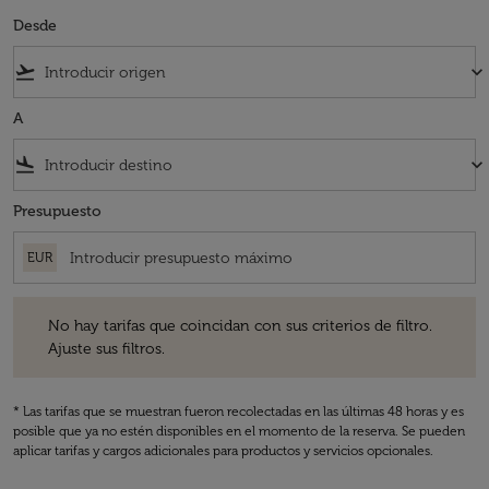
Desde
flight_takeoff
keyboard_arrow_down
A
flight_land
keyboard_arrow_down
Presupuesto
EUR
No hay tarifas que coincidan con sus criterios de filtro. Ajuste sus fil
No hay tarifas que coincidan con sus criterios de filtro.
Ajuste sus filtros.
* Las tarifas que se muestran fueron recolectadas en las últimas 48 horas y es
posible que ya no estén disponibles en el momento de la reserva. Se pueden
aplicar tarifas y cargos adicionales para productos y servicios opcionales.