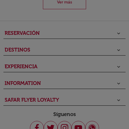
Ver más
RESERVACIÓN
keyboard_arrow_down
DESTINOS
keyboard_arrow_down
EXPERIENCIA
keyboard_arrow_down
INFORMATION
keyboard_arrow_down
SAFAR FLYER LOYALTY
keyboard_arrow_down
Síguenos