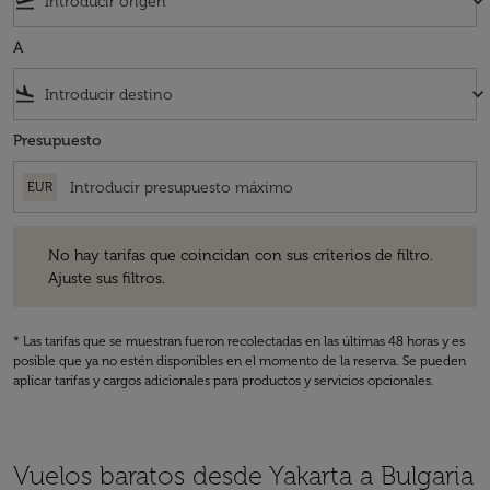
flight_takeoff
keyboard_arrow_down
A
flight_land
keyboard_arrow_down
Presupuesto
EUR
No hay tarifas que coincidan con sus criterios de filtro. Ajuste sus fil
No hay tarifas que coincidan con sus criterios de filtro.
Ajuste sus filtros.
* Las tarifas que se muestran fueron recolectadas en las últimas 48 horas y es
posible que ya no estén disponibles en el momento de la reserva. Se pueden
aplicar tarifas y cargos adicionales para productos y servicios opcionales.
Vuelos baratos desde Yakarta a Bulgaria