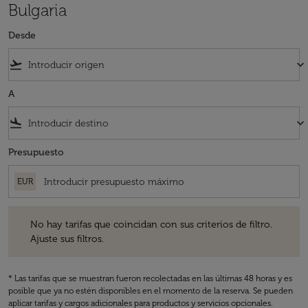
Bulgaria
Desde
flight_takeoff
keyboard_arrow_down
A
flight_land
keyboard_arrow_down
Presupuesto
EUR
No hay tarifas que coincidan con sus criterios de filtro. Ajuste sus fil
No hay tarifas que coincidan con sus criterios de filtro.
Ajuste sus filtros.
* Las tarifas que se muestran fueron recolectadas en las últimas 48 horas y es
posible que ya no estén disponibles en el momento de la reserva. Se pueden
aplicar tarifas y cargos adicionales para productos y servicios opcionales.