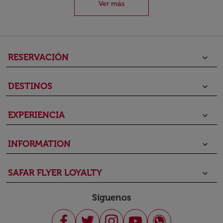
Ver más
RESERVACIÓN
keyboard_arrow_down
DESTINOS
keyboard_arrow_down
EXPERIENCIA
keyboard_arrow_down
INFORMATION
keyboard_arrow_down
SAFAR FLYER LOYALTY
keyboard_arrow_down
Síguenos