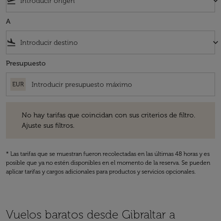
flight_takeoff
keyboard_arrow_down
A
flight_land
keyboard_arrow_down
Presupuesto
EUR
No hay tarifas que coincidan con sus criterios de filtro. Ajuste sus fil
No hay tarifas que coincidan con sus criterios de filtro.
Ajuste sus filtros.
* Las tarifas que se muestran fueron recolectadas en las últimas 48 horas y es
posible que ya no estén disponibles en el momento de la reserva. Se pueden
aplicar tarifas y cargos adicionales para productos y servicios opcionales.
Vuelos baratos desde Gibraltar a