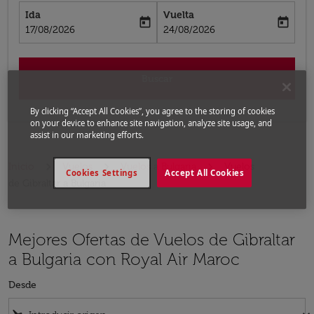
Ida
Vuelta
today
today
fc-booking-departure-date-aria-label
fc-booking-return-date-aria-label
17/08/2026
24/08/2026
Buscar
By clicking “Accept All Cookies”, you agree to the storing of cookies
on your device to enhance site navigation, analyze site usage, and
assist in our marketing efforts.
Inicio
Vuelos
Vuelos a Bulgaria
Vuelos
Cookies Settings
Accept All Cookies
de Gibraltar a Bulgaria
Mejores Ofertas de Vuelos de Gibraltar
a Bulgaria con Royal Air Maroc
Desde