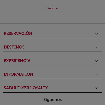
Ver más
RESERVACIÓN
keyboard_arrow_down
DESTINOS
keyboard_arrow_down
EXPERIENCIA
keyboard_arrow_down
INFORMATION
keyboard_arrow_down
SAFAR FLYER LOYALTY
keyboard_arrow_down
Síguenos