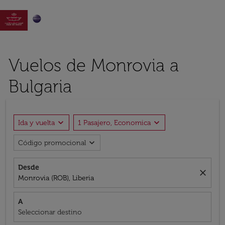

Vuelos de Monrovia a
Bulgaria
expand_more
expand_more
Ida y vuelta
1 Pasajero, Economica
expand_more
Código promocional
Desde
close
Monrovia (ROB), Liberia
A
Seleccionar destino