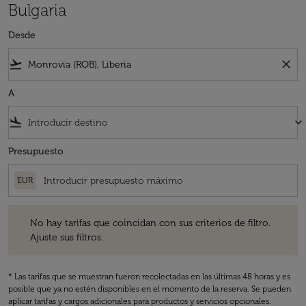
Bulgaria
Desde
flight_takeoff
close
A
flight_land
keyboard_arrow_down
Presupuesto
EUR
No hay tarifas que coincidan con sus criterios de filtro. Ajuste sus fil
No hay tarifas que coincidan con sus criterios de filtro.
Ajuste sus filtros.
* Las tarifas que se muestran fueron recolectadas en las últimas 48 horas y es
posible que ya no estén disponibles en el momento de la reserva. Se pueden
aplicar tarifas y cargos adicionales para productos y servicios opcionales.