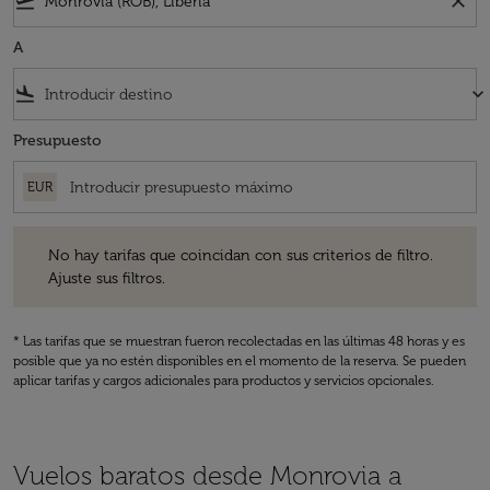
flight_takeoff
close
A
flight_land
keyboard_arrow_down
Presupuesto
EUR
No hay tarifas que coincidan con sus criterios de filtro. Ajuste sus fil
No hay tarifas que coincidan con sus criterios de filtro.
Ajuste sus filtros.
* Las tarifas que se muestran fueron recolectadas en las últimas 48 horas y es
posible que ya no estén disponibles en el momento de la reserva. Se pueden
aplicar tarifas y cargos adicionales para productos y servicios opcionales.
Vuelos baratos desde Monrovia a