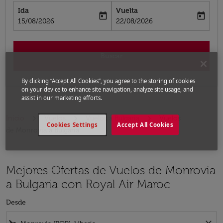
Ida
Vuelta
today
today
fc-booking-departure-date-aria-label
fc-booking-return-date-aria-label
15/08/2026
22/08/2026
Buscar
By clicking “Accept All Cookies”, you agree to the storing of cookies
on your device to enhance site navigation, analyze site usage, and
assist in our marketing efforts.
Inicio
Vuelos
Vuelos a Bulgaria
Vuelos
Cookies Settings
Accept All Cookies
de Monrovia a Bulgaria
Mejores Ofertas de Vuelos de Monrovia
a Bulgaria con Royal Air Maroc
Desde