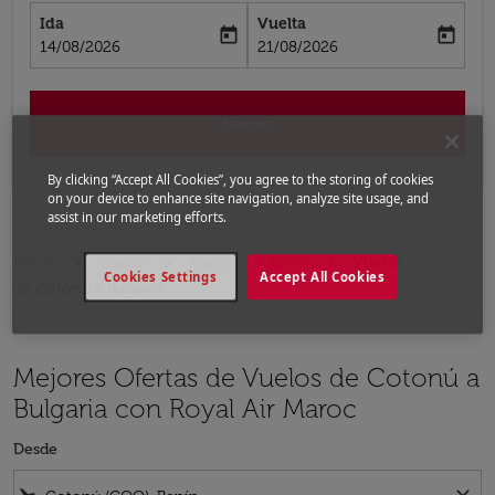
Ida
Vuelta
today
today
fc-booking-departure-date-aria-label
fc-booking-return-date-aria-label
14/08/2026
21/08/2026
Buscar
By clicking “Accept All Cookies”, you agree to the storing of cookies
on your device to enhance site navigation, analyze site usage, and
assist in our marketing efforts.
Inicio
Vuelos
Vuelos a Bulgaria
Vuelos
Cookies Settings
Accept All Cookies
de Cotonú a Bulgaria
Mejores Ofertas de Vuelos de Cotonú a
Bulgaria con Royal Air Maroc
Desde