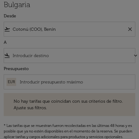
Bulgaria
Desde
flight_takeoff
close
A
flight_land
keyboard_arrow_down
Presupuesto
EUR
No hay tarifas que coincidan con sus criterios de filtro. Ajuste sus fil
No hay tarifas que coincidan con sus criterios de filtro.
Ajuste sus filtros.
* Las tarifas que se muestran fueron recolectadas en las últimas 48 horas y es
posible que ya no estén disponibles en el momento de la reserva. Se pueden
aplicar tarifas y cargos adicionales para productos y servicios opcionales.