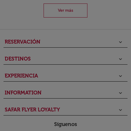
Ver más
RESERVACIÓN
keyboard_arrow_down
DESTINOS
keyboard_arrow_down
EXPERIENCIA
keyboard_arrow_down
INFORMATION
keyboard_arrow_down
SAFAR FLYER LOYALTY
keyboard_arrow_down
Síguenos