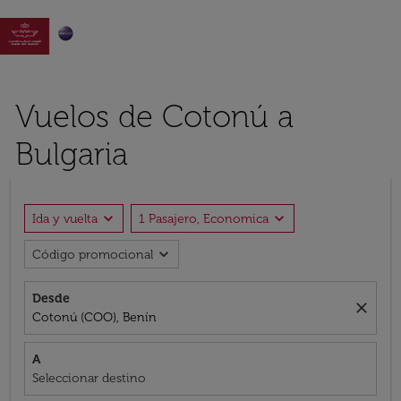

Vuelos de Cotonú a
Bulgaria
expand_more
expand_more
Ida y vuelta
1 Pasajero, Economica
expand_more
Código promocional
Desde
close
Cotonú (COO), Benín
A
Seleccionar destino