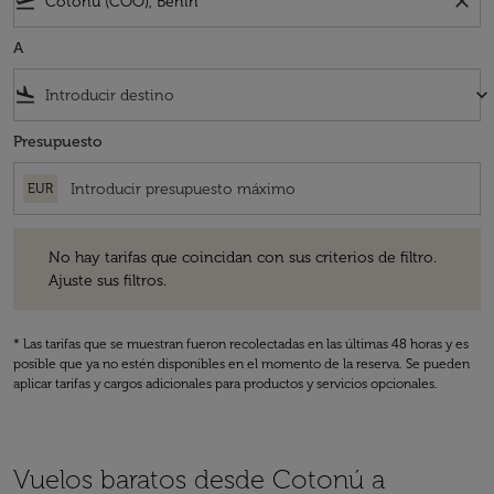
flight_takeoff
close
A
flight_land
keyboard_arrow_down
Presupuesto
EUR
No hay tarifas que coincidan con sus criterios de filtro. Ajuste sus fil
No hay tarifas que coincidan con sus criterios de filtro.
Ajuste sus filtros.
* Las tarifas que se muestran fueron recolectadas en las últimas 48 horas y es
posible que ya no estén disponibles en el momento de la reserva. Se pueden
aplicar tarifas y cargos adicionales para productos y servicios opcionales.
Vuelos baratos desde Cotonú a