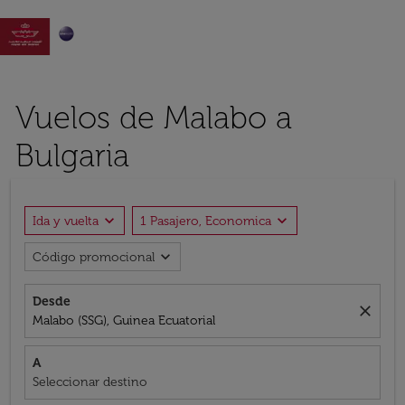

Vuelos de Malabo a
Bulgaria
expand_more
expand_more
Ida y vuelta
1 Pasajero, Economica
expand_more
Código promocional
Desde
close
Malabo (SSG), Guinea Ecuatorial
A
Seleccionar destino