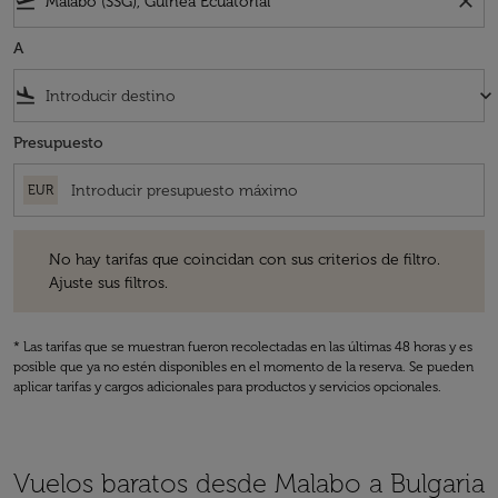
flight_takeoff
close
A
flight_land
keyboard_arrow_down
Presupuesto
EUR
No hay tarifas que coincidan con sus criterios de filtro. Ajuste sus fil
No hay tarifas que coincidan con sus criterios de filtro.
Ajuste sus filtros.
* Las tarifas que se muestran fueron recolectadas en las últimas 48 horas y es
posible que ya no estén disponibles en el momento de la reserva. Se pueden
aplicar tarifas y cargos adicionales para productos y servicios opcionales.
Vuelos baratos desde Malabo a Bulgaria