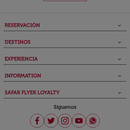
RESERVACIÓN
keyboard_arrow_down
DESTINOS
keyboard_arrow_down
EXPERIENCIA
keyboard_arrow_down
INFORMATION
keyboard_arrow_down
SAFAR FLYER LOYALTY
keyboard_arrow_down
Síguenos