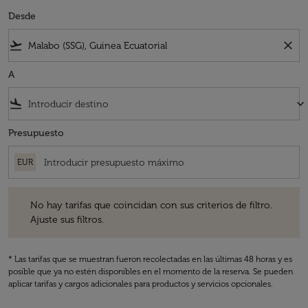
Desde
flight_takeoff
close
A
flight_land
keyboard_arrow_down
Presupuesto
EUR
No hay tarifas que coincidan con sus criterios de filtro. Ajuste sus fil
No hay tarifas que coincidan con sus criterios de filtro.
Ajuste sus filtros.
* Las tarifas que se muestran fueron recolectadas en las últimas 48 horas y es
posible que ya no estén disponibles en el momento de la reserva. Se pueden
aplicar tarifas y cargos adicionales para productos y servicios opcionales.