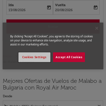
Ida
Vuelta
today
today
fc-booking-departure-date-aria-label
fc-booking-return-date-aria-label
13/08/2026
20/08/2026
Buscar
By clicking “Accept All Cookies”, you agree to the storing of cookies
on your device to enhance site navigation, analyze site usage, and
assist in our marketing efforts.
Inicio
Vuelos
Vuelos a Bulgaria
Vuelos
Cookies Settings
Accept All Cookies
de Malabo a Bulgaria
Mejores Ofertas de Vuelos de Malabo a
Bulgaria con Royal Air Maroc
Desde