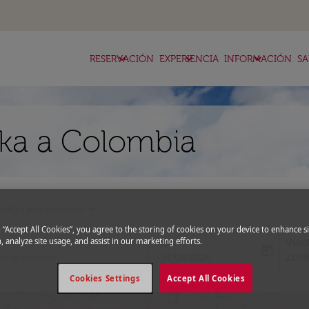
keyboard_arrow_down
keyboard_arrow_down
keyboard_arrow_down
RESERVACIÓN
EXPERIENCIA
INFORMACIÓN
SA
aka a Colombia
expand_more
ódigo promocional
g “Accept All Cookies”, you agree to the storing of cookies on your device to enhance si
, analyze site usage, and assist in our marketing efforts.
Ida
Vuel
today
fc-booking-departure-date-aria-l
fc-bo
14/08/2026
21/0
Cookies Settings
Accept All Cookies