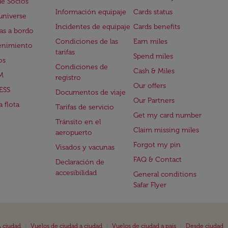
de Socios
Información equipaje
Cards status
universe
Incidentes de equipaje
Cards benefits
s a bordo
Condiciones de las
Earn miles
enimiento
tarifas
Spend miles
os
Condiciones de
Cash & Miles
M
registro
Our offers
ESS
Documentos de viaje
Our Partners
 flota
Tarifas de servicio
Get my card number
Tránsito en el
Claim missing miles
aeropuerto
Forgot my pin
Visados y vacunas
FAQ & Contact
Declaración de
accesibilidad
General conditions
Safar Flyer
|
|
|
 ciudad
Vuelos de ciudad a ciudad
Vuelos de ciudad a país
Desde ciudad