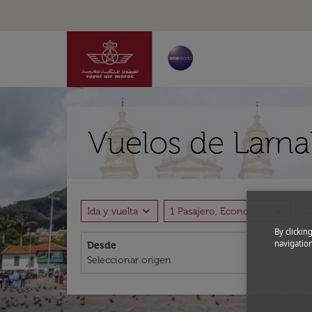
Vuelos de Larn
expand_more
expand_more
Ida y vuelta
1 Pasajero, Economica
C
By clickin
navigation
Desde
A