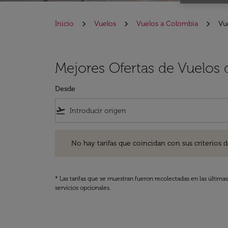
Inicio
Vuelos
Vuelos a Colombia
Vu
Mejores Ofertas de Vuelos
Desde
flight_takeoff
No hay tarifas que coincidan con sus criterios de filtro
No hay tarifas que coincidan con sus criterios de f
* Las tarifas que se muestran fueron recolectadas en las última
servicios opcionales.