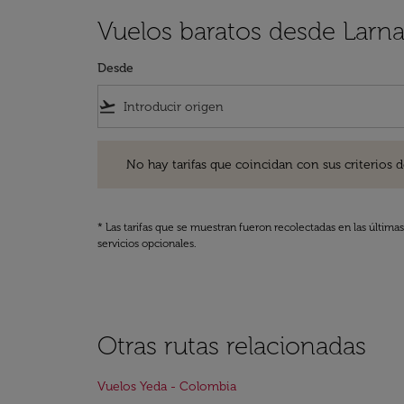
Vuelos baratos desde Larn
Desde
flight_takeoff
No hay tarifas que coincidan con sus criterios de filtro
No hay tarifas que coincidan con sus criterios de f
* Las tarifas que se muestran fueron recolectadas en las última
servicios opcionales.
Otras rutas relacionadas
Vuelos Yeda - Colombia