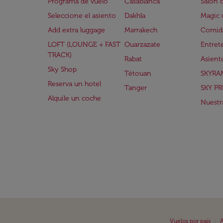
Programa de vuelo
Casablanca
Salón 
Seleccione el asiento
Dakhla
Magic 
Add extra luggage
Marrakech
Comida
LOFT (LOUNGE + FAST
Ouarzazate
Entret
TRACK)
Rabat
Asient
Sky Shop
Tétouan
SKYRA
Reserva un hotel
Tanger
SKY PR
Alquile un coche
Nuestra
|
Vuelos por país
A