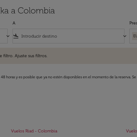
aka a Colombia
A
Pre
keyboard_arrow_down
flight_land
keyboard_arrow_down
E
. Ajuste sus filtros.
iltro. Ajuste sus filtros.
s 48 horas y es posible que ya no estén disponibles en el momento de la reserva. Se 
Vuelos Riad - Colombia
Vuelo