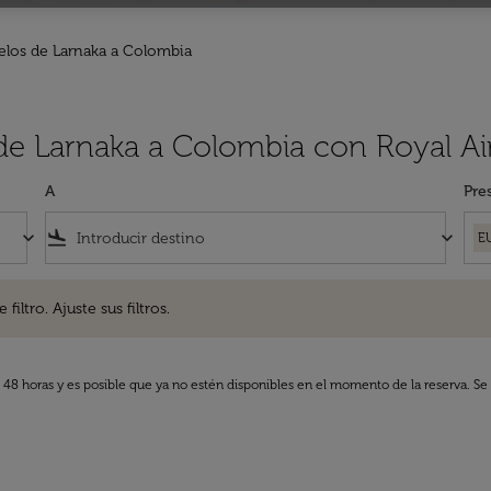
elos de Larnaka a Colombia
 de Larnaka a Colombia con Royal A
A
Pre
keyboard_arrow_down
flight_land
keyboard_arrow_down
E
. Ajuste sus filtros.
iltro. Ajuste sus filtros.
s 48 horas y es posible que ya no estén disponibles en el momento de la reserva. Se 