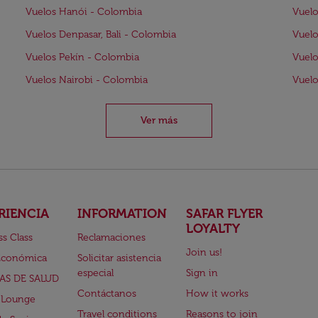
Vuelos Hanói - Colombia
Vuelo
Vuelos Denpasar, Bali - Colombia
Vuelo
Vuelos Pekín - Colombia
Vuel
Vuelos Nairobi - Colombia
Vuelo
Ver más
RIENCIA
INFORMATION
SAFAR FLYER
LOYALTY
ss Class
Reclamaciones
Join us!
Económica
Solicitar asistencia
especial
Sign in
AS DE SALUD
Contáctanos
How it works
 Lounge
Travel conditions
Reasons to join