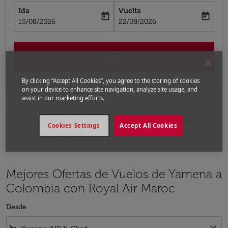
Ida
Vuelta
today
today
fc-booking-departure-date-aria-label
fc-booking-return-date-aria-label
15/08/2026
22/08/2026
Buscar
By clicking “Accept All Cookies”, you agree to the storing of cookies
on your device to enhance site navigation, analyze site usage, and
assist in our marketing efforts.
Inicio
Vuelos
Vuelos a Colombia
Vuelos
Cookies Settings
Accept All Cookies
de Yamena a Colombia
Mejores Ofertas de Vuelos de Yamena a
Colombia con Royal Air Maroc
Desde