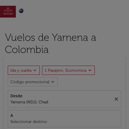

Vuelos de Yamena a
Colombia
expand_more
expand_more
Ida y vuelta
1 Pasajero, Economica
expand_more
Código promocional
Desde
close
Yamena (NDJ), Chad
A
Seleccionar destino