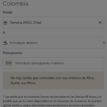
Colombia
Desde
flight_takeoff
close
A
flight_land
keyboard_arrow_down
Presupuesto
EUR
No hay tarifas que coincidan con sus criterios de filtro. Ajuste sus fil
No hay tarifas que coincidan con sus criterios de filtro.
Ajuste sus filtros.
* Las tarifas que se muestran fueron recolectadas en las últimas 48 horas y es
posible que ya no estén disponibles en el momento de la reserva. Se pueden
aplicar tarifas y cargos adicionales para productos y servicios opcionales.