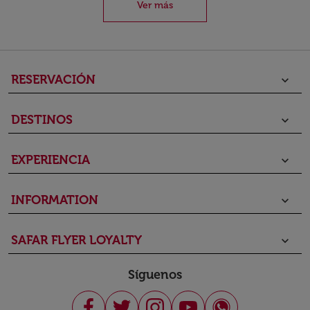
Ver más
RESERVACIÓN
keyboard_arrow_down
DESTINOS
keyboard_arrow_down
EXPERIENCIA
keyboard_arrow_down
INFORMATION
keyboard_arrow_down
SAFAR FLYER LOYALTY
keyboard_arrow_down
Síguenos