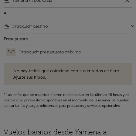
flight_takeoff
close
A
flight_land
keyboard_arrow_down
Presupuesto
EUR
No hay tarifas que coincidan con sus criterios de filtro. Ajuste sus fil
No hay tarifas que coincidan con sus criterios de filtro.
Ajuste sus filtros.
* Las tarifas que se muestran fueron recolectadas en las últimas 48 horas y es
posible que ya no estén disponibles en el momento de la reserva. Se pueden
aplicar tarifas y cargos adicionales para productos y servicios opcionales.
Vuelos baratos desde Yamena a