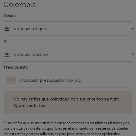
Colombia
Desde
flight_takeoff
keyboard_arrow_down
A
flight_land
keyboard_arrow_down
Presupuesto
EUR
No hay tarifas que coincidan con sus criterios de filtro. Ajuste sus fil
No hay tarifas que coincidan con sus criterios de filtro.
Ajuste sus filtros.
* Las tarifas que se muestran fueron recolectadas en las últimas 48 horas y es
posible que ya no estén disponibles en el momento de la reserva. Se pueden
aplicar tarifas y cargos adicionales para productos y servicios opcionales.