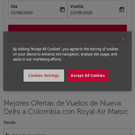
Ida
Vuelta
today
today
fc-booking-departure-date-aria-label
fc-booking-return-date-aria-label
15/08/2026
22/08/2026
Buscar
By clicking “Accept All Cookies”, you agree to the storing of cookies
on your device to enhance site navigation, analyze site usage, and
assist in our marketing efforts.
Inicio
Vuelos
Vuelos a Colombia
Vuelos
Cookies Settings
Accept All Cookies
de Nueva Delhi a Colombia
Mejores Ofertas de Vuelos de Nueva
Delhi a Colombia con Royal Air Maroc
Desde