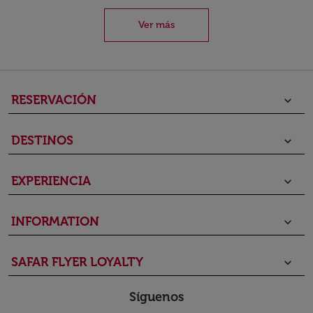
Ver más
RESERVACIÓN
keyboard_arrow_down
DESTINOS
keyboard_arrow_down
EXPERIENCIA
keyboard_arrow_down
INFORMATION
keyboard_arrow_down
SAFAR FLYER LOYALTY
keyboard_arrow_down
Síguenos