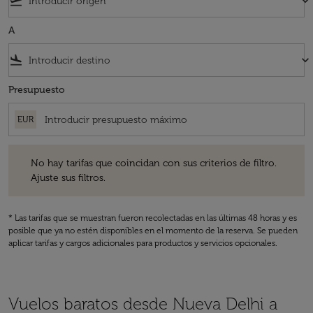
flight_takeoff
keyboard_arrow_down
A
flight_land
keyboard_arrow_down
Presupuesto
EUR
No hay tarifas que coincidan con sus criterios de filtro. Ajuste sus fil
No hay tarifas que coincidan con sus criterios de filtro.
Ajuste sus filtros.
* Las tarifas que se muestran fueron recolectadas en las últimas 48 horas y es
posible que ya no estén disponibles en el momento de la reserva. Se pueden
aplicar tarifas y cargos adicionales para productos y servicios opcionales.
Vuelos baratos desde Nueva Delhi a