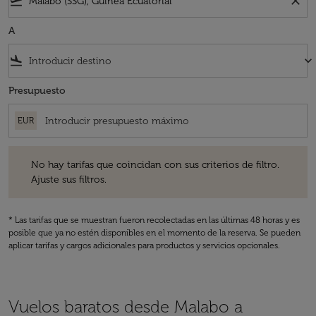
flight_takeoff
close
A
flight_land
keyboard_arrow_down
Presupuesto
EUR
No hay tarifas que coincidan con sus criterios de filtro. Ajuste sus fil
No hay tarifas que coincidan con sus criterios de filtro.
Ajuste sus filtros.
* Las tarifas que se muestran fueron recolectadas en las últimas 48 horas y es
posible que ya no estén disponibles en el momento de la reserva. Se pueden
aplicar tarifas y cargos adicionales para productos y servicios opcionales.
Vuelos baratos desde Malabo a