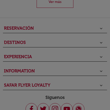
Ver más
RESERVACIÓN
keyboard_arrow_down
DESTINOS
keyboard_arrow_down
EXPERIENCIA
keyboard_arrow_down
INFORMATION
keyboard_arrow_down
SAFAR FLYER LOYALTY
keyboard_arrow_down
Síguenos