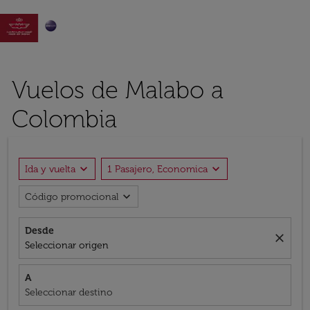

Vuelos de Malabo a
Colombia
expand_more
expand_more
Ida y vuelta
1 Pasajero, Economica
expand_more
Código promocional
Desde
close
Seleccionar origen
A
Seleccionar destino