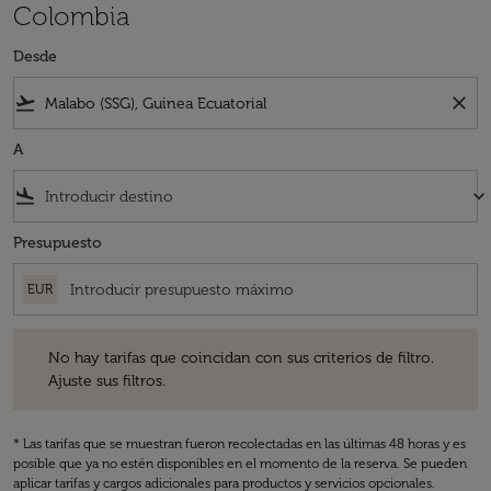
Colombia
Desde
flight_takeoff
close
A
flight_land
keyboard_arrow_down
Presupuesto
EUR
No hay tarifas que coincidan con sus criterios de filtro. Ajuste sus fil
No hay tarifas que coincidan con sus criterios de filtro.
Ajuste sus filtros.
* Las tarifas que se muestran fueron recolectadas en las últimas 48 horas y es
posible que ya no estén disponibles en el momento de la reserva. Se pueden
aplicar tarifas y cargos adicionales para productos y servicios opcionales.