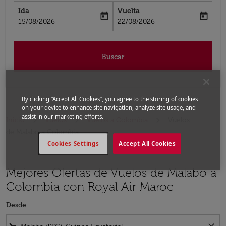
Ida
Vuelta
today
today
fc-booking-departure-date-aria-label
fc-booking-return-date-aria-label
15/08/2026
22/08/2026
Buscar
By clicking “Accept All Cookies”, you agree to the storing of cookies
on your device to enhance site navigation, analyze site usage, and
assist in our marketing efforts.
Inicio
Vuelos
Vuelos a Colombia
Vuelos
de Malabo a Colombia
Cookies Settings
Accept All Cookies
Mejores Ofertas de Vuelos de Malabo a
Colombia con Royal Air Maroc
Desde