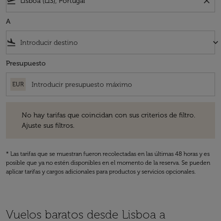
flight_takeoff
close
A
flight_land
keyboard_arrow_down
Presupuesto
EUR
No hay tarifas que coincidan con sus criterios de filtro. Ajuste sus fil
No hay tarifas que coincidan con sus criterios de filtro.
Ajuste sus filtros.
* Las tarifas que se muestran fueron recolectadas en las últimas 48 horas y es
posible que ya no estén disponibles en el momento de la reserva. Se pueden
aplicar tarifas y cargos adicionales para productos y servicios opcionales.
Vuelos baratos desde Lisboa a