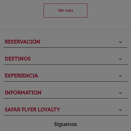
Ver más
RESERVACIÓN
keyboard_arrow_down
DESTINOS
keyboard_arrow_down
EXPERIENCIA
keyboard_arrow_down
INFORMATION
keyboard_arrow_down
SAFAR FLYER LOYALTY
keyboard_arrow_down
Síguenos