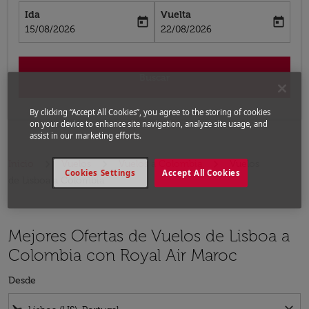
Ida
Vuelta
today
today
fc-booking-departure-date-aria-label
fc-booking-return-date-aria-label
15/08/2026
22/08/2026
Buscar
By clicking “Accept All Cookies”, you agree to the storing of cookies
on your device to enhance site navigation, analyze site usage, and
assist in our marketing efforts.
Inicio
Vuelos
Vuelos a Colombia
Vuelos
Cookies Settings
Accept All Cookies
de Lisboa a Colombia
Mejores Ofertas de Vuelos de Lisboa a
Colombia con Royal Air Maroc
Desde