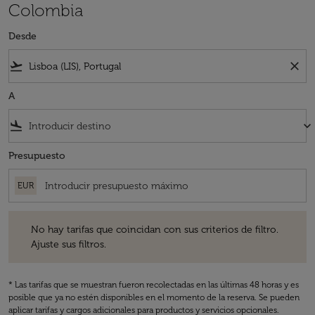
Colombia
Desde
flight_takeoff
close
A
flight_land
keyboard_arrow_down
Presupuesto
EUR
No hay tarifas que coincidan con sus criterios de filtro. Ajuste sus fil
No hay tarifas que coincidan con sus criterios de filtro.
Ajuste sus filtros.
* Las tarifas que se muestran fueron recolectadas en las últimas 48 horas y es
posible que ya no estén disponibles en el momento de la reserva. Se pueden
aplicar tarifas y cargos adicionales para productos y servicios opcionales.