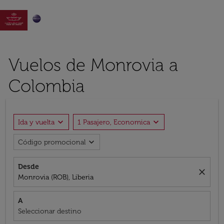

Vuelos de Monrovia a
Colombia
expand_more
expand_more
Ida y vuelta
1 Pasajero, Economica
expand_more
Código promocional
Desde
close
Monrovia (ROB), Liberia
A
Seleccionar destino