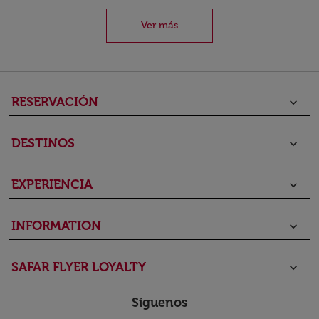
Ver más
RESERVACIÓN
keyboard_arrow_down
DESTINOS
keyboard_arrow_down
EXPERIENCIA
keyboard_arrow_down
INFORMATION
keyboard_arrow_down
SAFAR FLYER LOYALTY
keyboard_arrow_down
Síguenos