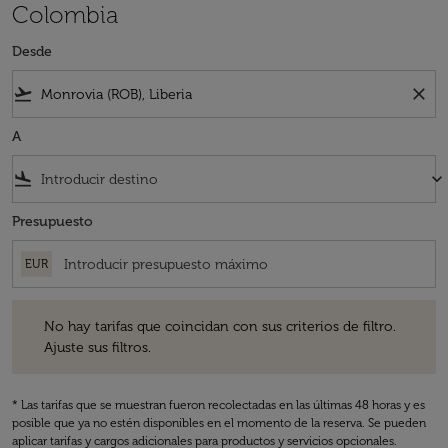
Colombia
Desde
flight_takeoff
close
A
flight_land
keyboard_arrow_down
Presupuesto
EUR
No hay tarifas que coincidan con sus criterios de filtro. Ajuste sus fil
No hay tarifas que coincidan con sus criterios de filtro.
Ajuste sus filtros.
* Las tarifas que se muestran fueron recolectadas en las últimas 48 horas y es
posible que ya no estén disponibles en el momento de la reserva. Se pueden
aplicar tarifas y cargos adicionales para productos y servicios opcionales.