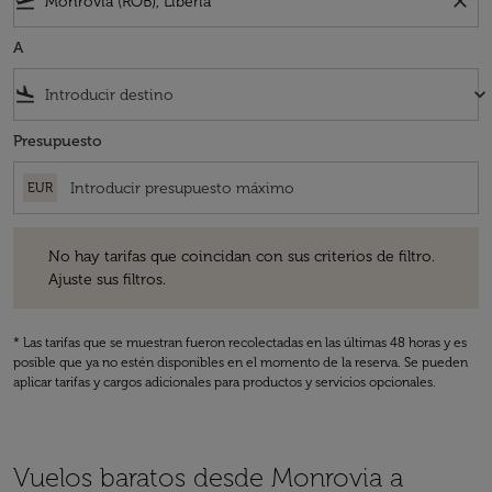
flight_takeoff
close
A
flight_land
keyboard_arrow_down
Presupuesto
EUR
No hay tarifas que coincidan con sus criterios de filtro. Ajuste sus fil
No hay tarifas que coincidan con sus criterios de filtro.
Ajuste sus filtros.
* Las tarifas que se muestran fueron recolectadas en las últimas 48 horas y es
posible que ya no estén disponibles en el momento de la reserva. Se pueden
aplicar tarifas y cargos adicionales para productos y servicios opcionales.
Vuelos baratos desde Monrovia a