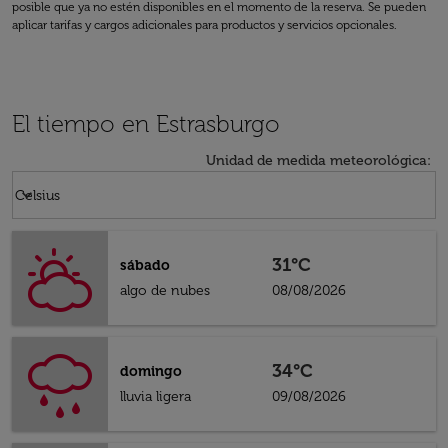
posible que ya no estén disponibles en el momento de la reserva. Se pueden
aplicar tarifas y cargos adicionales para productos y servicios opcionales.
El tiempo en Estrasburgo
Unidad de medida meteorológica
:
Weather unit option Celsius Selected
keyboard_arrow_down
Celsius
31°C
sábado
algo de nubes
08/08/2026
34°C
domingo
lluvia ligera
09/08/2026