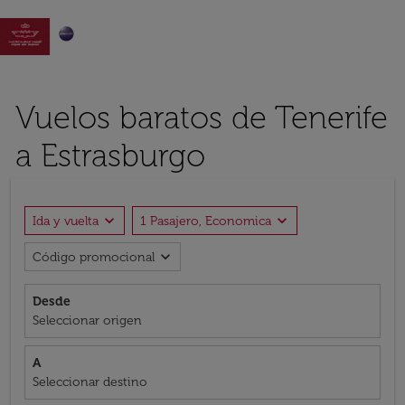

Vuelos baratos de Tenerife
a Estrasburgo
expand_more
expand_more
Ida y vuelta
1 Pasajero, Economica
expand_more
Código promocional
Desde
Seleccionar origen
A
Seleccionar destino