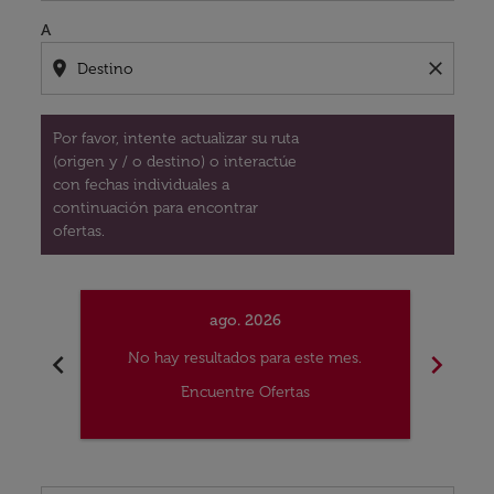
A
location_on
close
Por favor, intente actualizar su ruta
(origen y / o destino) o interactúe
con fechas individuales a
continuación para encontrar
ofertas.
ago. 2026
chevron_left
chevron_right
No hay resultados para este mes.
No
Encuentre Ofertas