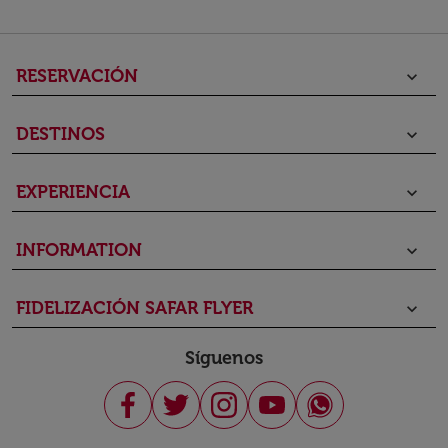
RESERVACIÓN
keyboard_arrow_down
DESTINOS
keyboard_arrow_down
EXPERIENCIA
keyboard_arrow_down
INFORMATION
keyboard_arrow_down
FIDELIZACIÓN SAFAR FLYER
keyboard_arrow_down
Síguenos