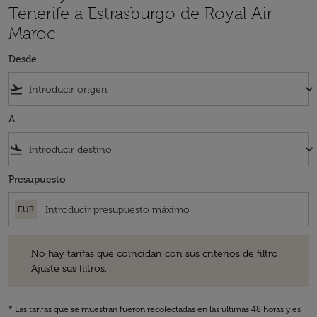
Tenerife a Estrasburgo de Royal Air
Maroc
Desde
flight_takeoff
keyboard_arrow_down
A
flight_land
keyboard_arrow_down
Presupuesto
EUR
No hay tarifas que coincidan con sus criterios de filtro. Ajuste sus fil
No hay tarifas que coincidan con sus criterios de filtro.
Ajuste sus filtros.
* Las tarifas que se muestran fueron recolectadas en las últimas 48 horas y es