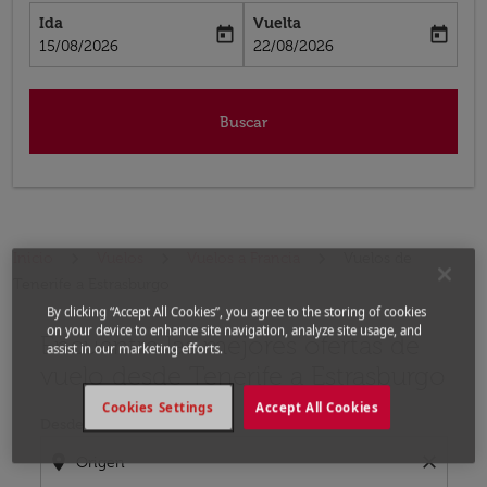
Ida
Vuelta
today
today
fc-booking-departure-date-aria-label
fc-booking-return-date-aria-label
15/08/2026
22/08/2026
Buscar
Inicio
Vuelos
Vuelos a Francia
Vuelos de
Tenerife a Estrasburgo
By clicking “Accept All Cookies”, you agree to the storing of cookies
on your device to enhance site navigation, analyze site usage, and
Encuentre las mejores ofertas de
Por favor, intente actualizar su ruta (origen y / o dest
assist in our marketing efforts.
vuelo desde Tenerife a Estrasburgo
Cookies Settings
Accept All Cookies
Desde
location_on
close