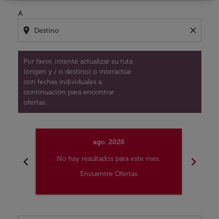
A
location_on
close
Por favor, intente actualizar su ruta
(origen y / o destino) o interactúe
con fechas individuales a
continuación para encontrar
ofertas.
ago. 2026
chevron_left
chevron_right
No hay resultados para este mes.
No
Encuentre Ofertas