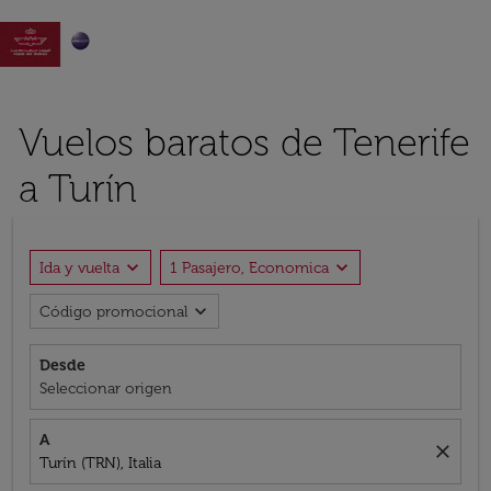

Vuelos baratos de Tenerife
a Turín
expand_more
expand_more
Ida y vuelta
1 Pasajero, Economica
expand_more
Código promocional
Desde
Seleccionar origen
A
close
Turín (TRN), Italia