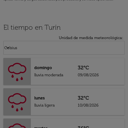
El tiempo en Turín
Unidad de medida meteorológica
:
Weather unit option Celsius Selected
keyboard_arrow_down
Celsius
32°C
domingo
lluvia moderada
09/08/2026
32°C
lunes
lluvia ligera
10/08/2026