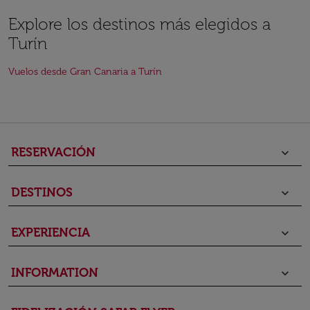
Explore los destinos más elegidos a
Turín
Vuelos desde Gran Canaria a Turín
RESERVACIÓN
keyboard_arrow_down
DESTINOS
keyboard_arrow_down
EXPERIENCIA
keyboard_arrow_down
INFORMATION
keyboard_arrow_down