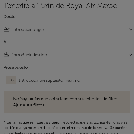
Tenerife a Turín de Royal Air Maroc
Desde
flight_takeoff
keyboard_arrow_down
A
flight_land
keyboard_arrow_down
Presupuesto
EUR
No hay tarifas que coincidan con sus criterios de filtro. Ajuste sus fil
No hay tarifas que coincidan con sus criterios de filtro.
Ajuste sus filtros.
* Las tarifas que se muestran fueron recolectadas en las últimas 48 horas y es
posible que ya no estén disponibles en el momento de la reserva. Se pueden
aplicar tarifas y cargos adicionales para productos y servicios opcionales.