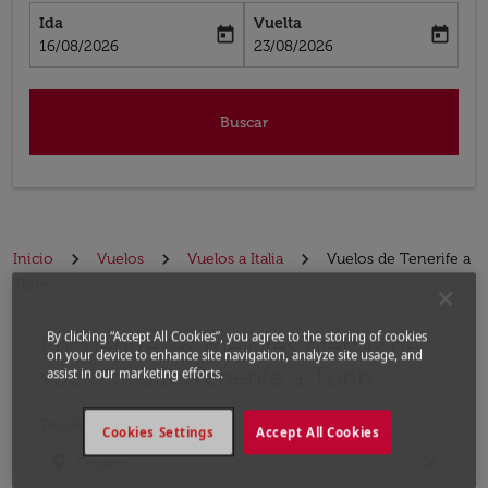
Ida
Vuelta
today
today
fc-booking-departure-date-aria-label
fc-booking-return-date-aria-label
16/08/2026
23/08/2026
Buscar
Inicio
Vuelos
Vuelos a Italia
Vuelos de Tenerife a
Turín
By clicking “Accept All Cookies”, you agree to the storing of cookies
Encuentre las mejores ofertas de
Por favor, intente actualizar su ruta (origen y / o dest
on your device to enhance site navigation, analyze site usage, and
vuelo desde Tenerife a Turín
assist in our marketing efforts.
Desde
Cookies Settings
Accept All Cookies
location_on
close