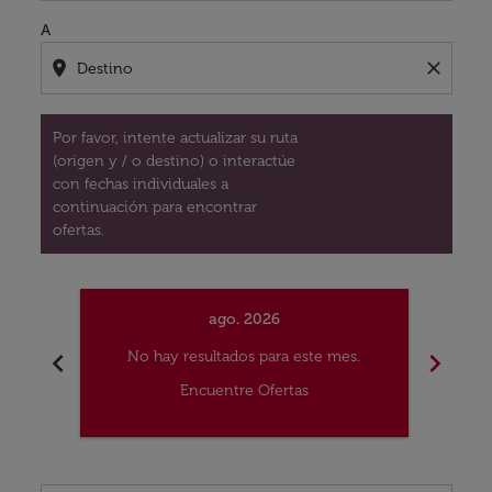
A
location_on
close
Por favor, intente actualizar su ruta
(origen y / o destino) o interactúe
con fechas individuales a
continuación para encontrar
ofertas.
ago. 2026
chevron_left
chevron_right
No hay resultados para este mes.
No
Encuentre Ofertas