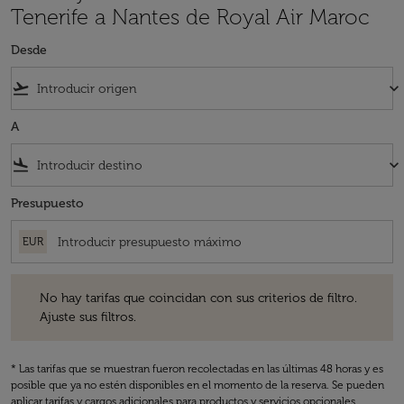
Tenerife a Nantes de Royal Air Maroc
Desde
flight_takeoff
keyboard_arrow_down
A
flight_land
keyboard_arrow_down
Presupuesto
EUR
No hay tarifas que coincidan con sus criterios de filtro. Ajuste sus fil
No hay tarifas que coincidan con sus criterios de filtro.
Ajuste sus filtros.
* Las tarifas que se muestran fueron recolectadas en las últimas 48 horas y es
posible que ya no estén disponibles en el momento de la reserva. Se pueden
aplicar tarifas y cargos adicionales para productos y servicios opcionales.