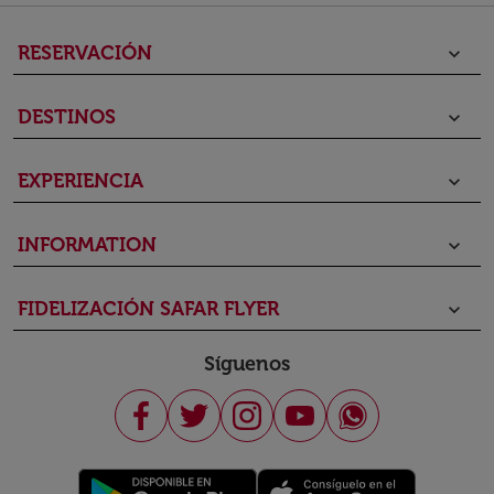
RESERVACIÓN
keyboard_arrow_down
DESTINOS
keyboard_arrow_down
EXPERIENCIA
keyboard_arrow_down
INFORMATION
keyboard_arrow_down
FIDELIZACIÓN SAFAR FLYER
keyboard_arrow_down
Síguenos