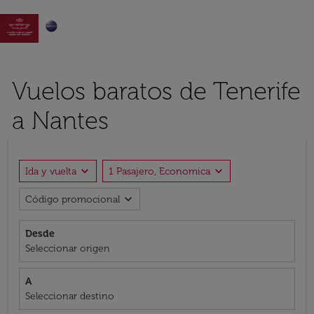

Vuelos baratos de Tenerife
a Nantes
expand_more
expand_more
Ida y vuelta
1 Pasajero, Economica
expand_more
Código promocional
Desde
Seleccionar origen
A
Seleccionar destino