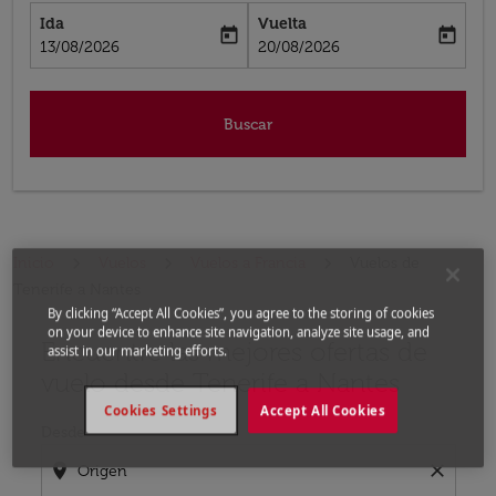
Ida
Vuelta
today
today
fc-booking-departure-date-aria-label
fc-booking-return-date-aria-label
13/08/2026
20/08/2026
Buscar
Inicio
Vuelos
Vuelos a Francia
Vuelos de
Tenerife a Nantes
By clicking “Accept All Cookies”, you agree to the storing of cookies
on your device to enhance site navigation, analyze site usage, and
Encuentre las mejores ofertas de
Por favor, intente actualizar su ruta (origen y / o dest
assist in our marketing efforts.
vuelo desde Tenerife a Nantes
Cookies Settings
Accept All Cookies
Desde
location_on
close