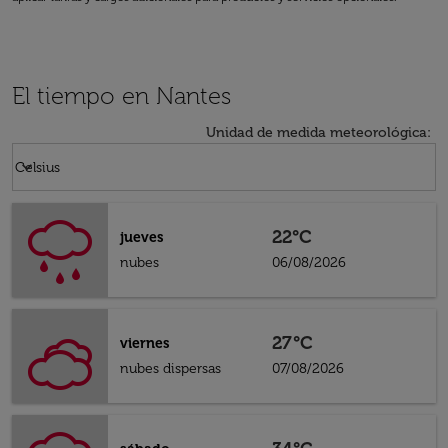
El tiempo en Nantes
Unidad de medida meteorológica
:
Weather unit option Celsius Selected
keyboard_arrow_down
Celsius
22°C
jueves
nubes
06/08/2026
27°C
viernes
nubes dispersas
07/08/2026