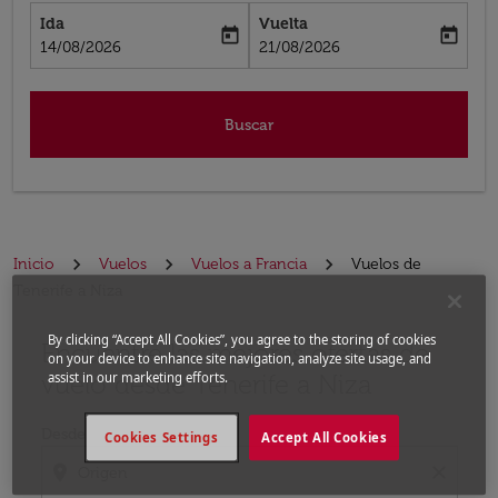
Ida
Vuelta
today
today
fc-booking-departure-date-aria-label
fc-booking-return-date-aria-label
14/08/2026
21/08/2026
Buscar
Inicio
Vuelos
Vuelos a Francia
Vuelos de
Tenerife a Niza
By clicking “Accept All Cookies”, you agree to the storing of cookies
Encuentre las mejores ofertas de
Por favor, intente actualizar su ruta (origen y / o dest
on your device to enhance site navigation, analyze site usage, and
vuelo desde Tenerife a Niza
assist in our marketing efforts.
Desde
Cookies Settings
Accept All Cookies
location_on
close