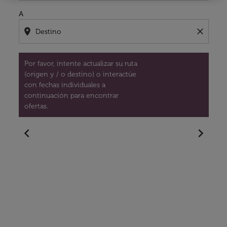
A
location_on
close
Por favor, intente actualizar su ruta
(origen y / o destino) o interactúe
con fechas individuales a
continuación para encontrar
ofertas.
chevron_left
chevron_right