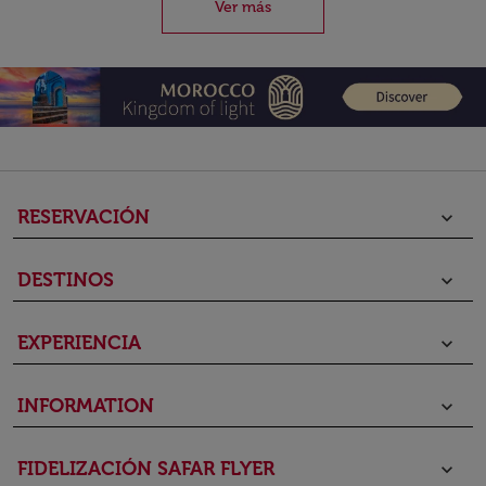
Ver más
RESERVACIÓN
keyboard_arrow_down
DESTINOS
keyboard_arrow_down
EXPERIENCIA
keyboard_arrow_down
INFORMATION
keyboard_arrow_down
FIDELIZACIÓN SAFAR FLYER
keyboard_arrow_down