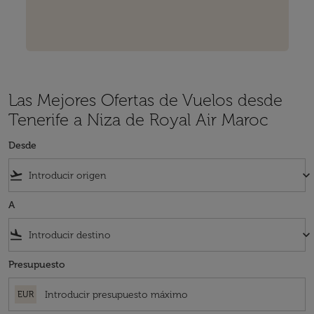
Las Mejores Ofertas de Vuelos desde
Tenerife a Niza de Royal Air Maroc
Desde
flight_takeoff
keyboard_arrow_down
A
flight_land
keyboard_arrow_down
Presupuesto
EUR