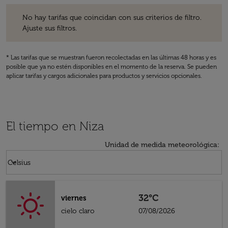
No hay tarifas que coincidan con sus criterios de filtro. Ajuste sus fil
No hay tarifas que coincidan con sus criterios de filtro.
Ajuste sus filtros.
* Las tarifas que se muestran fueron recolectadas en las últimas 48 horas y es
posible que ya no estén disponibles en el momento de la reserva. Se pueden
aplicar tarifas y cargos adicionales para productos y servicios opcionales.
El tiempo en Niza
Unidad de medida meteorológica
:
Weather unit option Celsius Selected
keyboard_arrow_down
Celsius
32°C
viernes
cielo claro
07/08/2026