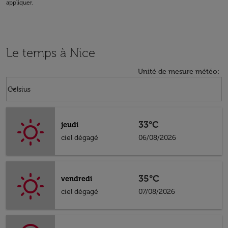
appliquer.
Le temps à Nice
Unité de mesure météo
:
Weather unit option Celsius Selected
keyboard_arrow_down
Celsius
33°C
jeudi
ciel dégagé
06/08/2026
35°C
vendredi
ciel dégagé
07/08/2026