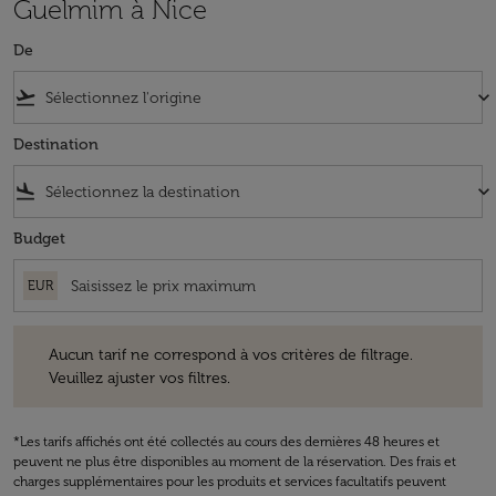
Guelmim à Nice
De
flight_takeoff
keyboard_arrow_down
Destination
flight_land
keyboard_arrow_down
Budget
EUR
Aucun tarif ne correspond à vos critères de filtrage. Veuillez ajuster v
Aucun tarif ne correspond à vos critères de filtrage.
Veuillez ajuster vos filtres.
*Les tarifs affichés ont été collectés au cours des dernières 48 heures et
peuvent ne plus être disponibles au moment de la réservation. Des frais et
charges supplémentaires pour les produits et services facultatifs peuvent