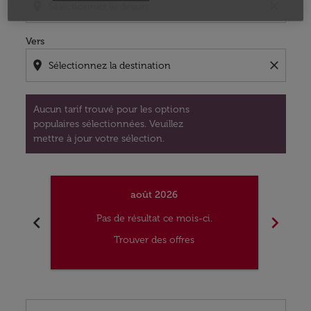
location_on
close
Vers
location_on
close
Aucun tarif trouvé pour les options
populaires sélectionnées. Veuillez
mettre à jour votre sélection.
août 2026
chevron_left
chevron_right
Pas de résultat ce mois-ci.
Trouver des offres