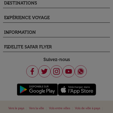
DESTINATIONS
keyboard_arrow_down
EXPÉRIENCE VOYAGE
keyboard_arrow_down
INFORMATION
keyboard_arrow_down
FIDELITE SAFAR FLYER
keyboard_arrow_down
Suivez-nous
|
|
|
|
Vers le pays
Vers la ville
Vols entre villes
Vols de ville à pays