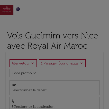

Vols Guelmim vers Nice
avec Royal Air Maroc
expand_more
expand_more
Aller-retour
1 Passager, Économique
expand_more
Code promo
De
Sélectionnez le départ
À
Sélectionnez la destination