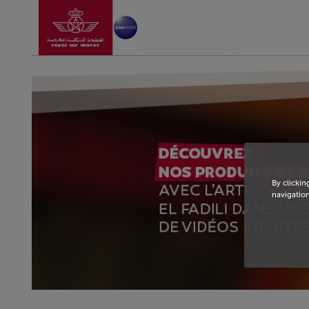
Aller à la page accu
Saut au contenu principal
By clickin
navigation