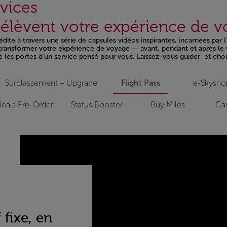
vices
i élèvent votre expérience de 
ite à travers une série de capsules vidéos inspirantes, incarnées par 
t transformer votre expérience de voyage — avant, pendant et après le 
e les portes d’un service pensé pour vous. Laissez-vous guider, et chois
Surclassement – Upgrade
Flight Pass
e-Skysho
eals Pre-Order
Status Booster
Buy Miles
Cas
 fixe, en