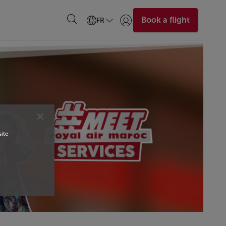
Book a flight
FR
Se connecter | S’inscrire)
site