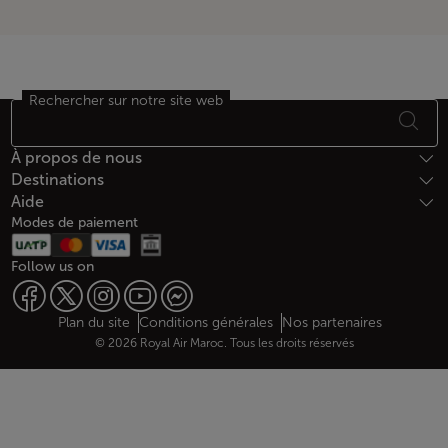
Rechercher sur notre site web
Bas de page Plan du site
À propos de nous
Destinations
Aide
Modes de paiement
Follow us on
Web map links
$Title.getData()
Plan du site
Conditions générales
Nos partenaires
© 2026 Royal Air Maroc. Tous les droits réservés