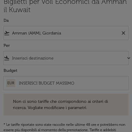
Biglietti per Voli Economici da Amman
il Kuwait
Da
flight_takeoff
close
Per
flight_land
keyboard_arrow_down
Budget
EUR
Non ci sono tariffe che corrispondono ai criteri di ricerca. Vogliate 
Non ci sono tariffe che corrispondono ai criteri di
ricerca. Vogliate modificare i parametri.
* Le tariffe riportate sono state raccolte nelle ultime 48 ore e potrebbero non
essere più disponibili al momento della prenotazione. Tariffe e addebiti