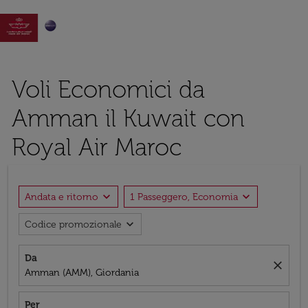

Voli Economici da
Amman il Kuwait con
Royal Air Maroc
expand_more
expand_more
Andata e ritorno
1 Passeggero, Economia
expand_more
Codice promozionale
Da
close
Amman (AMM), Giordania
Per