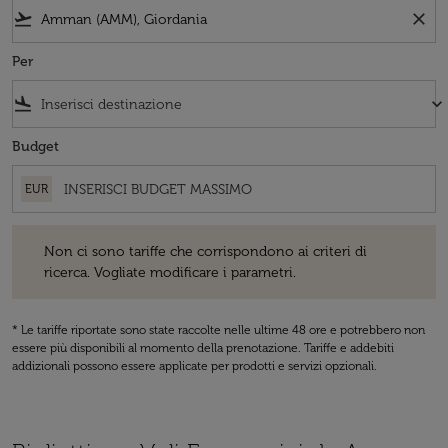
flight_takeoff
close
Per
flight_land
keyboard_arrow_down
Budget
EUR
Non ci sono tariffe che corrispondono ai criteri di ricerca. Vogliate 
Non ci sono tariffe che corrispondono ai criteri di
ricerca. Vogliate modificare i parametri.
* Le tariffe riportate sono state raccolte nelle ultime 48 ore e potrebbero non
essere più disponibili al momento della prenotazione. Tariffe e addebiti
addizionali possono essere applicate per prodotti e servizi opzionali.