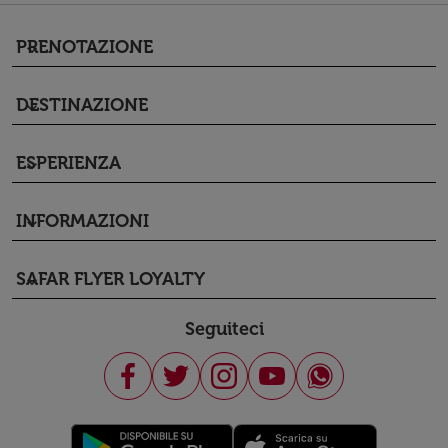
PRENOTAZIONE
keyboard_arrow_down
DESTINAZIONE
keyboard_arrow_down
ESPERIENZA
keyboard_arrow_down
INFORMAZIONI
keyboard_arrow_down
SAFAR FLYER LOYALTY
keyboard_arrow_down
Seguiteci