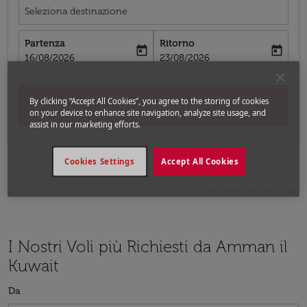
Seleziona destinazione
Partenza
Ritorno
today
today
fc-booking-departure-date-aria-label
fc-booking-return-date-aria-label
16/08/2026
23/08/2026
By clicking “Accept All Cookies”, you agree to the storing of cookies
Cerca
on your device to enhance site navigation, analyze site usage, and
assist in our marketing efforts.
Cookies Settings
Accept All Cookies
Home
Voli
Voli per Kuwait
Voli Amman - Kuwait
I Nostri Voli più Richiesti da Amman il
Kuwait
Da