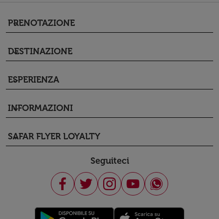
PRENOTAZIONE
keyboard_arrow_down
DESTINAZIONE
keyboard_arrow_down
ESPERIENZA
keyboard_arrow_down
INFORMAZIONI
keyboard_arrow_down
SAFAR FLYER LOYALTY
keyboard_arrow_down
Seguiteci