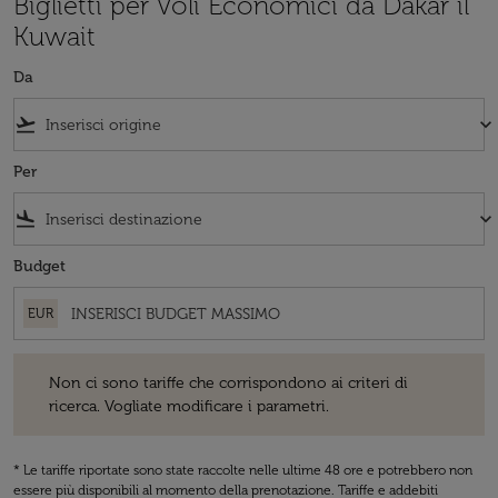
Biglietti per Voli Economici da Dakar il
Kuwait
Da
flight_takeoff
keyboard_arrow_down
Per
flight_land
keyboard_arrow_down
Budget
EUR
Non ci sono tariffe che corrispondono ai criteri di ricerca. Vogliate 
Non ci sono tariffe che corrispondono ai criteri di
ricerca. Vogliate modificare i parametri.
* Le tariffe riportate sono state raccolte nelle ultime 48 ore e potrebbero non
essere più disponibili al momento della prenotazione. Tariffe e addebiti