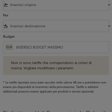
flight_takeoff
keyboard_arrow_down
Per
flight_land
keyboard_arrow_down
Budget
EUR
Non ci sono tariffe che corrispondono ai criteri di ricerca. Vogliate 
Non ci sono tariffe che corrispondono ai criteri di
ricerca. Vogliate modificare i parametri.
* Le tariffe riportate sono state raccolte nelle ultime 48 ore e potrebbero non
essere più disponibili al momento della prenotazione. Tariffe e addebiti
addizionali possono essere applicate per prodotti e servizi opzionali.