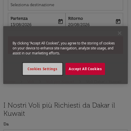
Seleziona destinazione
Partenza
Ritorno
today
today
fc-booking-departure-date-aria-label
fc-booking-return-date-aria-label
13/08/2026
20/08/2026
By clicking “Accept All Cookies”, you agree to the storing of cookies
Cerca
on your device to enhance site navigation, analyze site usage, and
assist in our marketing efforts.
Cookies Settings
Accept All Cookies
Home
Voli
Voli per Kuwait
Voli Dakar - Kuwait
I Nostri Voli più Richiesti da Dakar il
Kuwait
Da