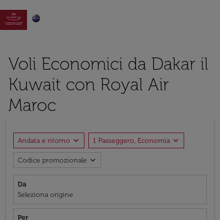

Voli Economici da Dakar il
Kuwait con Royal Air
Maroc
expand_more
expand_more
Andata e ritorno
1 Passeggero, Economia
expand_more
Codice promozionale
Da
Seleziona origine
Per