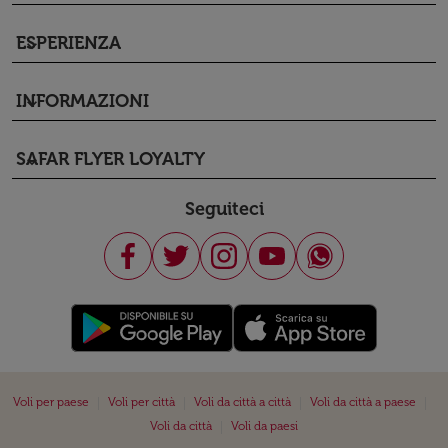
ESPERIENZA
keyboard_arrow_down
INFORMAZIONI
keyboard_arrow_down
SAFAR FLYER LOYALTY
keyboard_arrow_down
Seguiteci
|
|
|
|
Voli per paese
Voli per città
Voli da città a città
Voli da città a paese
|
Voli da città
Voli da paesi