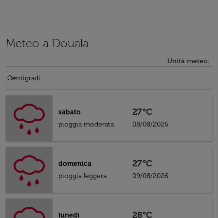
Meteo a Douala
Unità meteo
:
Weather unit option Centigradi Selected
keyboard_arrow_down
Centigradi
27°C
sabato
pioggia moderata
08/08/2026
27°C
domenica
pioggia leggera
09/08/2026
28°C
lunedì