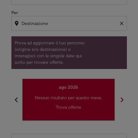
Per
location_on
close
Prova ad aggiornare il tuo percorso
(origine e/o destinazione) o
interagisci con le singole date qui
sotto per trovare offerte.
ago 2026
chevron_left
chevron_right
Nessun risultato per questo mese.
Nes
Trova offerte