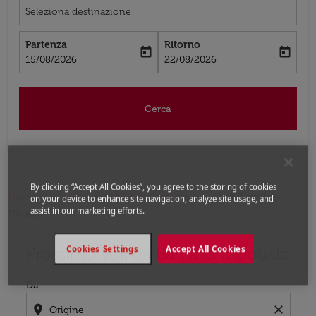
Seleziona destinazione
Partenza
Ritorno
today
today
fc-booking-departure-date-aria-label
fc-booking-return-date-aria-label
15/08/2026
22/08/2026
Cerca
By clicking “Accept All Cookies”, you agree to the storing of cookies
Home
Voli
Voli per Camerun
Voli Bamako -
on your device to enhance site navigation, analyze site usage, and
assist in our marketing efforts.
Douala
Prossimo voli da Bamako a Douala
Cookies Settings
Accept All Cookies
Prova ad aggiornare il tuo percorso (origine e/o destina
Da
location_on
close