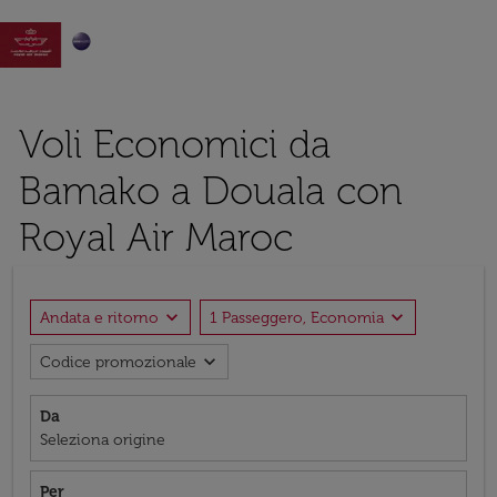

Voli Economici da
Bamako a Douala con
Royal Air Maroc
expand_more
expand_more
Andata e ritorno
1 Passeggero, Economia
expand_more
Codice promozionale
Da
Seleziona origine
Per