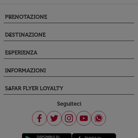
PRENOTAZIONE
keyboard_arrow_down
DESTINAZIONE
keyboard_arrow_down
ESPERIENZA
keyboard_arrow_down
INFORMAZIONI
keyboard_arrow_down
SAFAR FLYER LOYALTY
keyboard_arrow_down
Seguiteci