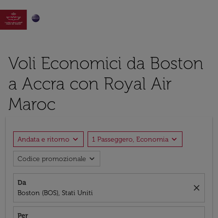

Voli Economici da Boston
a Accra con Royal Air
Maroc
expand_more
expand_more
Andata e ritorno
1 Passeggero, Economia
expand_more
Codice promozionale
Da
close
Boston (BOS), Stati Uniti
Per