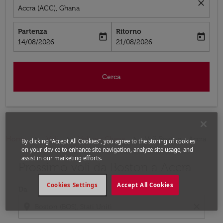
close
Accra (ACC), Ghana
Partenza
Ritorno
today
today
fc-booking-departure-date-aria-label
fc-booking-return-date-aria-label
14/08/2026
21/08/2026
Cerca
Home
Voli
Voli per Ghana
Voli Boston - Accra
By clicking “Accept All Cookies”, you agree to the storing of cookies
on your device to enhance site navigation, analyze site usage, and
assist in our marketing efforts.
Prossimo voli da Boston a Accra
Prova ad aggiornare il tuo percorso (origine e/o destina
Cookies Settings
Accept All Cookies
Da
location_on
close