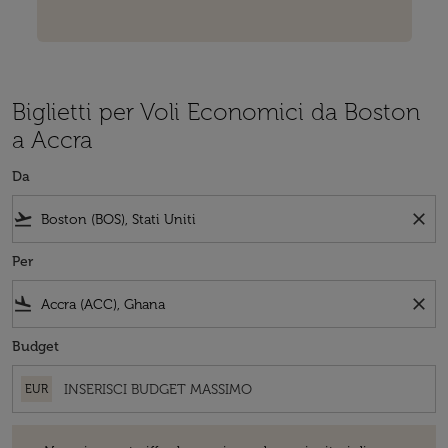
Biglietti per Voli Economici da Boston
a Accra
Da
flight_takeoff
close
Per
flight_land
close
Budget
EUR
Non ci sono tariffe che corrispondono ai criteri di ricerca. Vogliate 