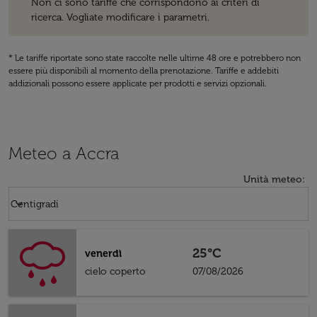
Non ci sono tariffe che corrispondono ai criteri di
ricerca. Vogliate modificare i parametri.
* Le tariffe riportate sono state raccolte nelle ultime 48 ore e potrebbero non
essere più disponibili al momento della prenotazione. Tariffe e addebiti
addizionali possono essere applicate per prodotti e servizi opzionali.
Meteo a Accra
Unità meteo
:
Weather unit option Centigradi Selected
keyboard_arrow_down
Centigradi
25°C
venerdì
cielo coperto
07/08/2026