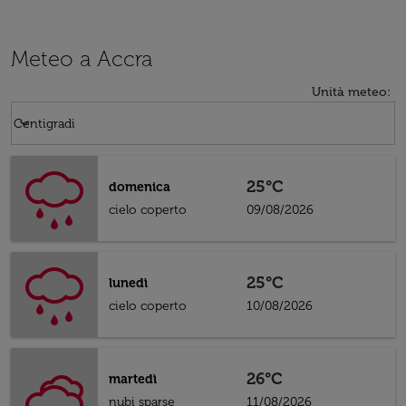
Meteo a Accra
Unità meteo
:
Weather unit option Centigradi Selected
keyboard_arrow_down
Centigradi
25°C
domenica
cielo coperto
09/08/2026
25°C
lunedì
cielo coperto
10/08/2026
26°C
martedì
nubi sparse
11/08/2026