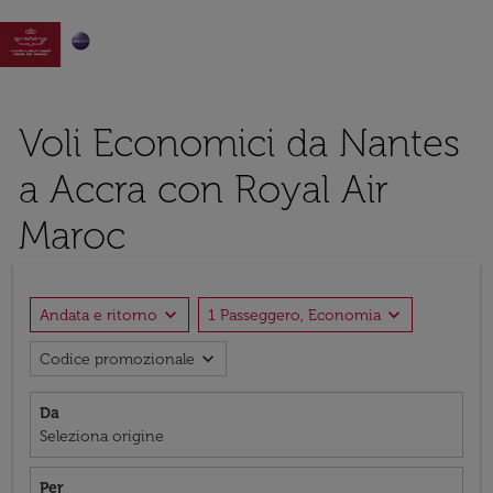

Voli Economici da Nantes
a Accra con Royal Air
Maroc
expand_more
expand_more
Andata e ritorno
1 Passeggero, Economia
expand_more
Codice promozionale
Da
Seleziona origine
Per