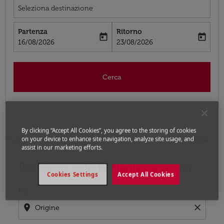
Seleziona destinazione
Partenza
Ritorno
today
today
fc-booking-departure-date-aria-label
fc-booking-return-date-aria-label
16/08/2026
23/08/2026
Cerca
By clicking “Accept All Cookies”, you agree to the storing of cookies
on your device to enhance site navigation, analyze site usage, and
Home
Voli
Voli per Ghana
Voli Nantes - Accra
assist in our marketing efforts.
Prossimo voli da Nantes a Accra
Prova ad aggiornare il tuo percorso (origine e/o destina
Cookies Settings
Accept All Cookies
Da
location_on
close