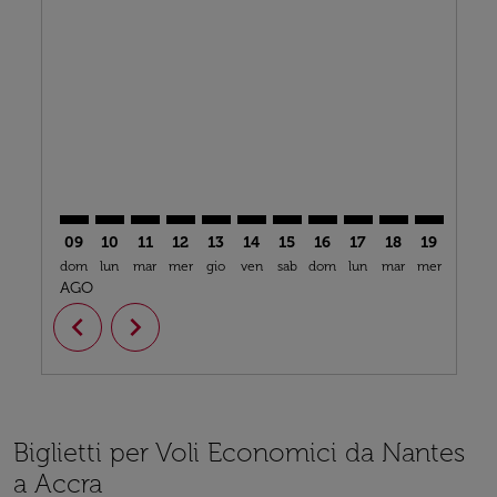
NTE–ACC: cmp-view-offers-disclaimer. Trova offerte
NTE–ACC: cmp-view-offers-disclaimer. Trova offe
NTE–ACC: cmp-view-offers-disclaimer. Trova 
NTE–ACC: cmp-view-offers-disclaimer. T
NTE–ACC: cmp-view-offers-disclaime
NTE–ACC: cmp-view-offers-discl
NTE–ACC: cmp-view-offers-d
NTE–ACC: cmp-view-offe
NTE–ACC: cmp-view-
NTE–ACC: cmp-
NTE–ACC: 
NTE–A
N
09
10
11
12
13
14
15
16
17
18
19
20
dom
lun
mar
mer
gio
ven
sab
dom
lun
mar
mer
gio
v
AGO
chevron_left
chevron_right
Biglietti per Voli Economici da Nantes
a Accra