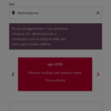
Per
location_on
close
Prova ad aggiornare il tuo percorso
(origine e/o destinazione) o
interagisci con le singole date qui
sotto per trovare offerte.
ago 2026
chevron_left
chevron_right
Nessun risultato per questo mese.
Nes
Trova offerte
Displaying fares for agosto-2026