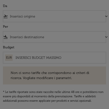
Da
flight_takeoff
keyboard_arrow_down
Per
flight_land
keyboard_arrow_down
Budget
EUR
Non ci sono tariffe che corrispondono ai criteri di ricerca. Vogliate 
Non ci sono tariffe che corrispondono ai criteri di
ricerca. Vogliate modificare i parametri.
* Le tariffe riportate sono state raccolte nelle ultime 48 ore e potrebbero non
essere più disponibili al momento della prenotazione. Tariffe e addebiti
addizionali possono essere applicate per prodotti e servizi opzionali.