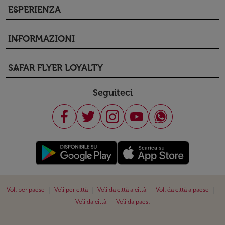
ESPERIENZA
keyboard_arrow_down
INFORMAZIONI
keyboard_arrow_down
SAFAR FLYER LOYALTY
keyboard_arrow_down
Seguiteci
|
|
|
|
Voli per paese
Voli per città
Voli da città a città
Voli da città a paese
|
Voli da città
Voli da paesi