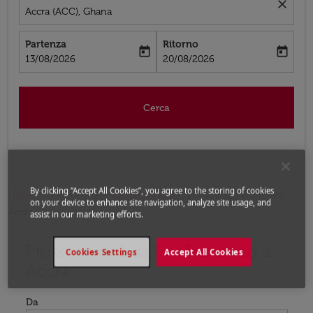
close
Accra (ACC), Ghana
Partenza
Ritorno
today
today
fc-booking-departure-date-aria-label
fc-booking-return-date-aria-label
13/08/2026
20/08/2026
Cerca
By clicking “Accept All Cookies”, you agree to the storing of cookies
Home
Voli
Voli per Ghana
Voli San Francisco -
on your device to enhance site navigation, analyze site usage, and
Accra
assist in our marketing efforts.
Prossimo voli da San Francisco a
Prova ad aggiornare il tuo percorso (origine e/o destina
Cookies Settings
Accept All Cookies
Accra
Da