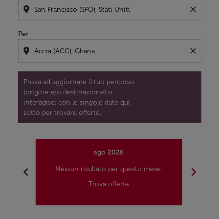
location_on
close
Per
location_on
close
Prova ad aggiornare il tuo percorso
(origine e/o destinazione) o
interagisci con le singole date qui
sotto per trovare offerte.
ago 2026
chevron_left
chevron_right
Nessun risultato per questo mese.
Nes
Trova offerte