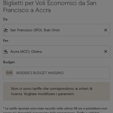
Biglietti per Voli Economici da San
Francisco a Accra
Da
flight_takeoff
close
Per
flight_land
close
Budget
EUR
Non ci sono tariffe che corrispondono ai criteri di ricerca. Vogliate 
Non ci sono tariffe che corrispondono ai criteri di
ricerca. Vogliate modificare i parametri.
* Le tariffe riportate sono state raccolte nelle ultime 48 ore e potrebbero non