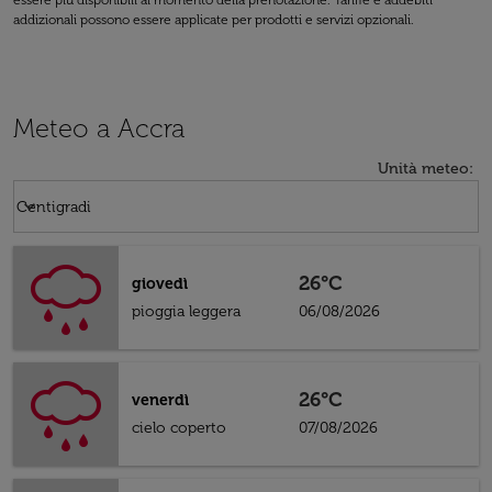
essere più disponibili al momento della prenotazione. Tariffe e addebiti
addizionali possono essere applicate per prodotti e servizi opzionali.
Meteo a Accra
Unità meteo
:
Weather unit option Centigradi Selected
keyboard_arrow_down
Centigradi
26°C
giovedì
pioggia leggera
06/08/2026
26°C
venerdì
cielo coperto
07/08/2026