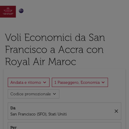

Voli Economici da San
Francisco a Accra con
Royal Air Maroc
expand_more
expand_more
Andata e ritorno
1 Passeggero, Economia
expand_more
Codice promozionale
Da
close
San Francisco (SFO), Stati Uniti
Per