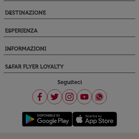
DESTINAZIONE
keyboard_arrow_down
ESPERIENZA
keyboard_arrow_down
INFORMAZIONI
keyboard_arrow_down
SAFAR FLYER LOYALTY
keyboard_arrow_down
Seguiteci