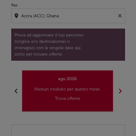
Per
location_on
close
Prova ad aggiornare il tuo percorso
(origine e/o destinazione) o
interagisci con le singole date qui
sotto per trovare offerte.
ago 2026
chevron_left
chevron_right
Nessun risultato per questo mese.
Nes
Trova offerte
Displaying fares for agosto-2026