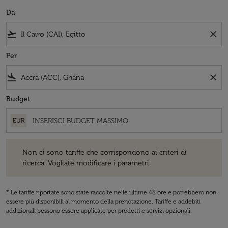
Da
flight_takeoff
close
Per
flight_land
close
Budget
EUR
Non ci sono tariffe che corrispondono ai criteri di ricerca. Vogliate 
Non ci sono tariffe che corrispondono ai criteri di
ricerca. Vogliate modificare i parametri.
* Le tariffe riportate sono state raccolte nelle ultime 48 ore e potrebbero non
essere più disponibili al momento della prenotazione. Tariffe e addebiti
addizionali possono essere applicate per prodotti e servizi opzionali.