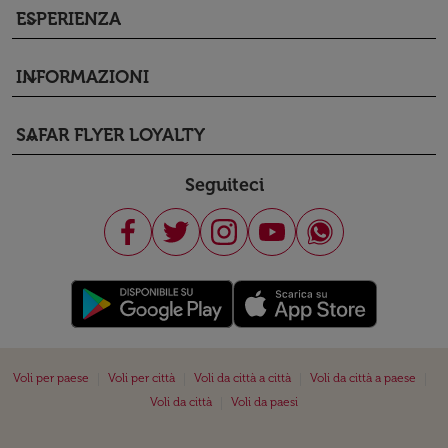
ESPERIENZA
keyboard_arrow_down
INFORMAZIONI
keyboard_arrow_down
SAFAR FLYER LOYALTY
keyboard_arrow_down
Seguiteci
|
|
|
|
Voli per paese
Voli per città
Voli da città a città
Voli da città a paese
|
Voli da città
Voli da paesi