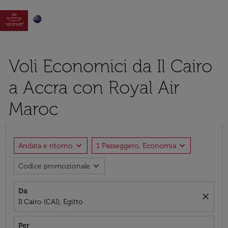

Voli Economici da Il Cairo
a Accra con Royal Air
Maroc
expand_more
expand_more
Andata e ritorno
1 Passeggero, Economia
expand_more
Codice promozionale
Da
close
Il Cairo (CAI), Egitto
Per