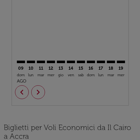
CAI–ACC: cmp-view-offers-disclaimer. Trova offerte
CAI–ACC: cmp-view-offers-disclaimer. Trova offe
CAI–ACC: cmp-view-offers-disclaimer. Trova 
CAI–ACC: cmp-view-offers-disclaimer. Tr
CAI–ACC: cmp-view-offers-disclaimer
CAI–ACC: cmp-view-offers-discla
CAI–ACC: cmp-view-offers-d
CAI–ACC: cmp-view-offe
CAI–ACC: cmp-view-
CAI–ACC: cmp-v
CAI–ACC: 
CAI–A
C
09
10
11
12
13
14
15
16
17
18
19
20
dom
lun
mar
mer
gio
ven
sab
dom
lun
mar
mer
gio
v
AGO
chevron_left
chevron_right
Biglietti per Voli Economici da Il Cairo
a Accra