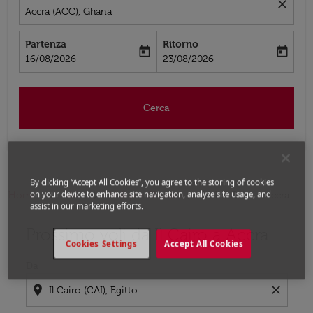
close
Accra (ACC), Ghana
Partenza
Ritorno
today
today
fc-booking-departure-date-aria-label
fc-booking-return-date-aria-label
16/08/2026
23/08/2026
Cerca
By clicking “Accept All Cookies”, you agree to the storing of cookies
on your device to enhance site navigation, analyze site usage, and
Home
Voli
Voli per Ghana
Voli Il Cairo - Accra
assist in our marketing efforts.
Prossimo voli da Il Cairo a Accra
Prova ad aggiornare il tuo percorso (origine e/o destina
Cookies Settings
Accept All Cookies
Da
location_on
close