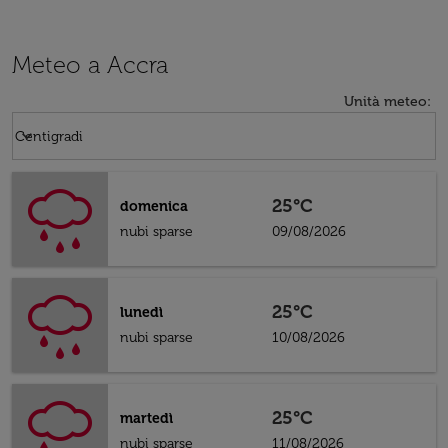
Meteo a Accra
Unità meteo
:
Weather unit option Centigradi Selected
keyboard_arrow_down
Centigradi
25°C
domenica
nubi sparse
09/08/2026
25°C
lunedì
nubi sparse
10/08/2026
25°C
martedì
nubi sparse
11/08/2026