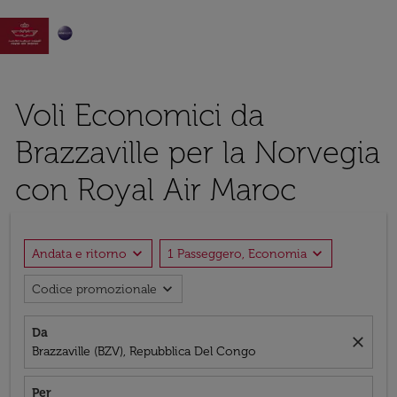

Voli Economici da
Brazzaville per la Norvegia
con Royal Air Maroc
expand_more
expand_more
Andata e ritorno
1 Passeggero, Economia
expand_more
Codice promozionale
Da
close
Brazzaville (BZV), Repubblica Del Congo
Per