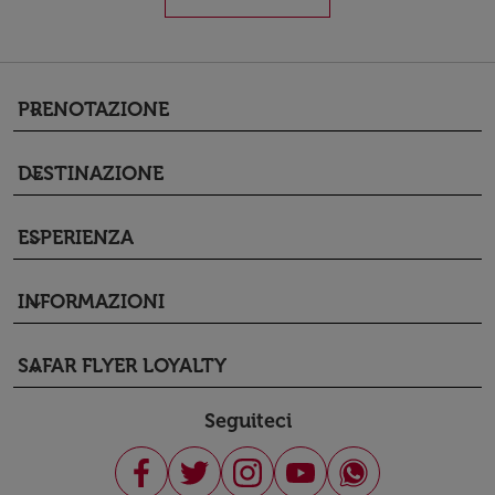
PRENOTAZIONE
keyboard_arrow_down
DESTINAZIONE
keyboard_arrow_down
ESPERIENZA
keyboard_arrow_down
INFORMAZIONI
keyboard_arrow_down
SAFAR FLYER LOYALTY
keyboard_arrow_down
Seguiteci