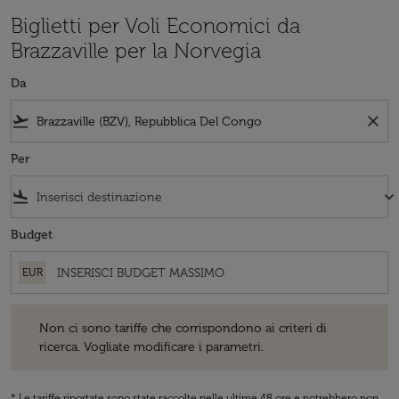
Biglietti per Voli Economici da
Brazzaville per la Norvegia
Da
flight_takeoff
close
Per
flight_land
keyboard_arrow_down
Budget
EUR
Non ci sono tariffe che corrispondono ai criteri di ricerca. Vogliate 
Non ci sono tariffe che corrispondono ai criteri di
ricerca. Vogliate modificare i parametri.
* Le tariffe riportate sono state raccolte nelle ultime 48 ore e potrebbero non