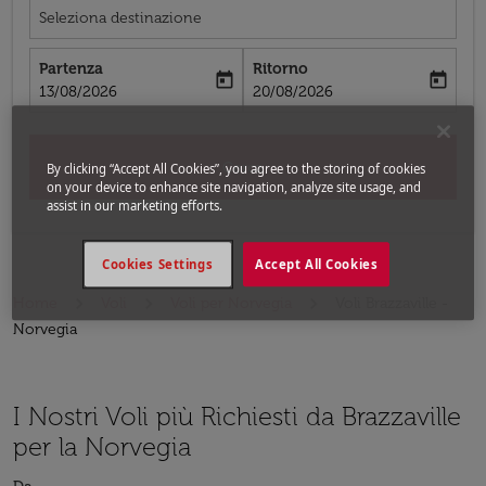
Seleziona destinazione
Partenza
Ritorno
today
today
fc-booking-departure-date-aria-label
fc-booking-return-date-aria-label
13/08/2026
20/08/2026
Cerca
By clicking “Accept All Cookies”, you agree to the storing of cookies
on your device to enhance site navigation, analyze site usage, and
assist in our marketing efforts.
Cookies Settings
Accept All Cookies
Home
Voli
Voli per Norvegia
Voli Brazzaville -
Norvegia
I Nostri Voli più Richiesti da Brazzaville
per la Norvegia