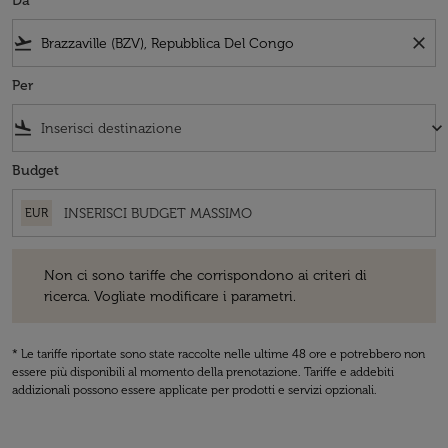
Da
flight_takeoff
close
Per
flight_land
keyboard_arrow_down
Budget
EUR
Non ci sono tariffe che corrispondono ai criteri di ricerca. Vogliate 
Non ci sono tariffe che corrispondono ai criteri di
ricerca. Vogliate modificare i parametri.
* Le tariffe riportate sono state raccolte nelle ultime 48 ore e potrebbero non
essere più disponibili al momento della prenotazione. Tariffe e addebiti
addizionali possono essere applicate per prodotti e servizi opzionali.