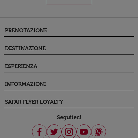
PRENOTAZIONE
keyboard_arrow_down
DESTINAZIONE
keyboard_arrow_down
ESPERIENZA
keyboard_arrow_down
INFORMAZIONI
keyboard_arrow_down
SAFAR FLYER LOYALTY
keyboard_arrow_down
Seguiteci