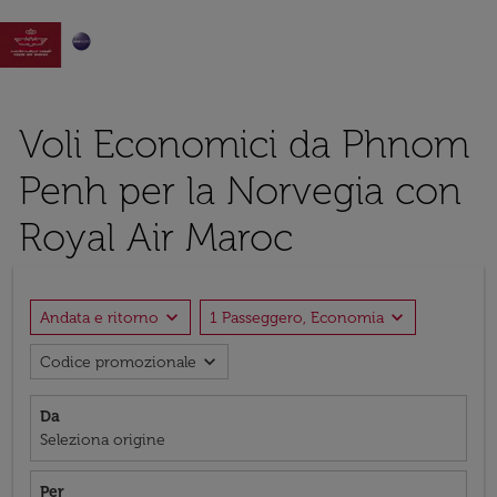

Voli Economici da Phnom
Penh per la Norvegia con
Royal Air Maroc
expand_more
expand_more
Andata e ritorno
1 Passeggero, Economia
expand_more
Codice promozionale
Da
Seleziona origine
Per