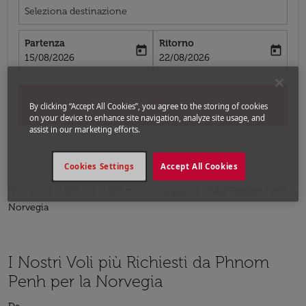
Seleziona destinazione
Partenza
Ritorno
today
today
fc-booking-departure-date-aria-label
fc-booking-return-date-aria-label
15/08/2026
22/08/2026
Cerca
By clicking “Accept All Cookies”, you agree to the storing of cookies
on your device to enhance site navigation, analyze site usage, and
assist in our marketing efforts.
Cookies Settings
Accept All Cookies
Home
Voli
Voli per Norvegia
Voli Phnom Penh -
Norvegia
I Nostri Voli più Richiesti da Phnom
Penh per la Norvegia