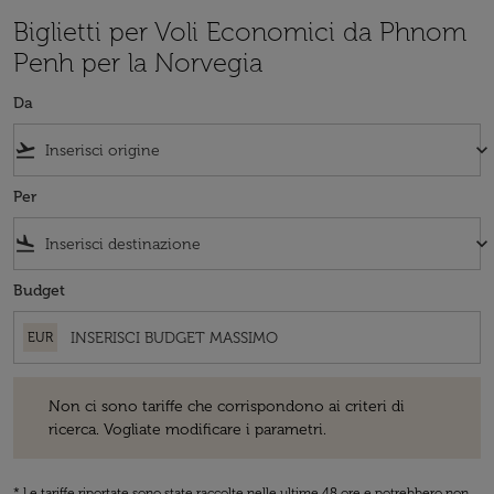
Biglietti per Voli Economici da Phnom
Penh per la Norvegia
Da
flight_takeoff
keyboard_arrow_down
Per
flight_land
keyboard_arrow_down
Budget
EUR
Non ci sono tariffe che corrispondono ai criteri di ricerca. Vogliate 
Non ci sono tariffe che corrispondono ai criteri di
ricerca. Vogliate modificare i parametri.
* Le tariffe riportate sono state raccolte nelle ultime 48 ore e potrebbero non