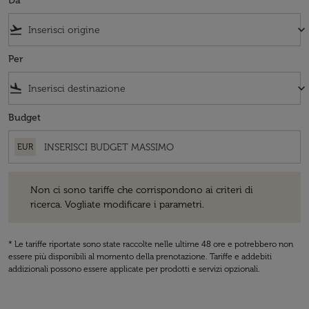
Da
flight_takeoff
keyboard_arrow_down
Per
flight_land
keyboard_arrow_down
Budget
EUR
Non ci sono tariffe che corrispondono ai criteri di ricerca. Vogliate 
Non ci sono tariffe che corrispondono ai criteri di
ricerca. Vogliate modificare i parametri.
* Le tariffe riportate sono state raccolte nelle ultime 48 ore e potrebbero non
essere più disponibili al momento della prenotazione. Tariffe e addebiti
addizionali possono essere applicate per prodotti e servizi opzionali.