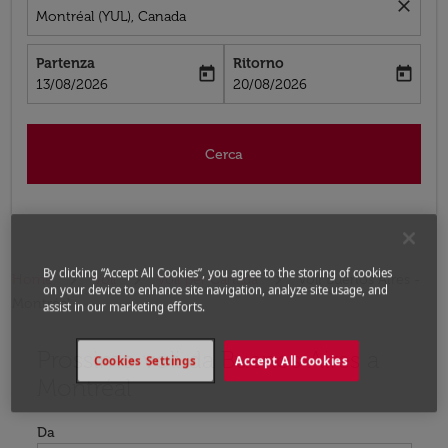
close
Montréal (YUL), Canada
Partenza
Ritorno
today
today
fc-booking-departure-date-aria-label
fc-booking-return-date-aria-label
13/08/2026
20/08/2026
Cerca
By clicking “Accept All Cookies”, you agree to the storing of cookies
Home
Voli
Voli per Canada
Voli Buenos Aires -
on your device to enhance site navigation, analyze site usage, and
Montréal
assist in our marketing efforts.
Prossimo voli da Buenos Aires a
Prova ad aggiornare il tuo percorso (origine e/o destina
Cookies Settings
Accept All Cookies
Montréal
Da