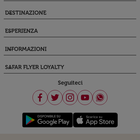
DESTINAZIONE
keyboard_arrow_down
ESPERIENZA
keyboard_arrow_down
INFORMAZIONI
keyboard_arrow_down
SAFAR FLYER LOYALTY
keyboard_arrow_down
Seguiteci