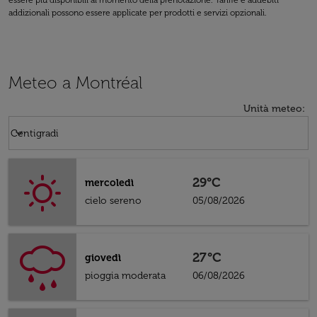
essere più disponibili al momento della prenotazione. Tariffe e addebiti
addizionali possono essere applicate per prodotti e servizi opzionali.
Meteo a Montréal
Unità meteo
:
Weather unit option Centigradi Selected
keyboard_arrow_down
Centigradi
29°C
mercoledì
cielo sereno
05/08/2026
27°C
giovedì
pioggia moderata
06/08/2026