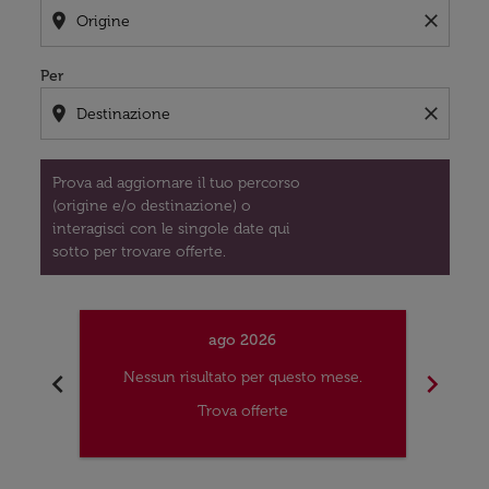
location_on
close
Per
location_on
close
Prova ad aggiornare il tuo percorso
(origine e/o destinazione) o
interagisci con le singole date qui
sotto per trovare offerte.
ago 2026
chevron_left
chevron_right
Nessun risultato per questo mese.
Nes
Trova offerte