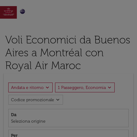

Voli Economici da Buenos
Aires a Montréal con
Royal Air Maroc
expand_more
expand_more
Andata e ritorno
1 Passeggero, Economia
expand_more
Codice promozionale
Da
Seleziona origine
Per