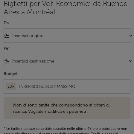
Biglietti per Voli Economici da Buenos
Aires a Montréal
Da
flight_takeoff
keyboard_arrow_down
Per
flight_land
keyboard_arrow_down
Budget
EUR
Non ci sono tariffe che corrispondono ai criteri di ricerca. Vogliate 
Non ci sono tariffe che corrispondono ai criteri di
ricerca. Vogliate modificare i parametri.
* Le tariffe riportate sono state raccolte nelle ultime 48 ore e potrebbero non