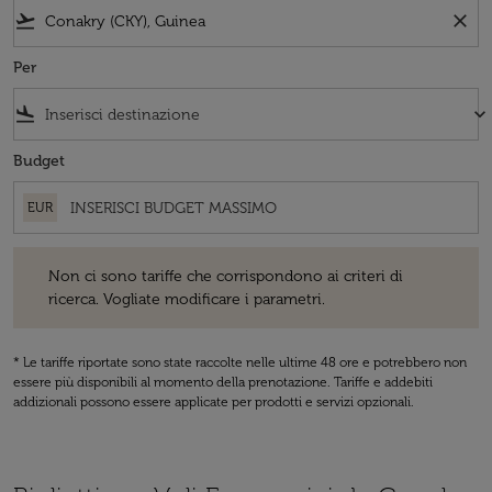
flight_takeoff
close
Per
flight_land
keyboard_arrow_down
Budget
EUR
Non ci sono tariffe che corrispondono ai criteri di ricerca. Vogliate 
Non ci sono tariffe che corrispondono ai criteri di
ricerca. Vogliate modificare i parametri.
* Le tariffe riportate sono state raccolte nelle ultime 48 ore e potrebbero non
essere più disponibili al momento della prenotazione. Tariffe e addebiti
addizionali possono essere applicate per prodotti e servizi opzionali.