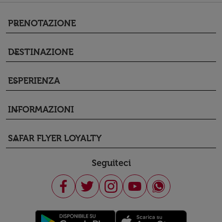
PRENOTAZIONE
keyboard_arrow_down
DESTINAZIONE
keyboard_arrow_down
ESPERIENZA
keyboard_arrow_down
INFORMAZIONI
keyboard_arrow_down
SAFAR FLYER LOYALTY
keyboard_arrow_down
Seguiteci