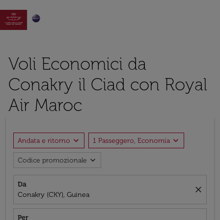

Voli Economici da
Conakry il Ciad con Royal
Air Maroc
expand_more
expand_more
Andata e ritorno
1 Passeggero, Economia
expand_more
Codice promozionale
Da
close
Conakry (CKY), Guinea
Per