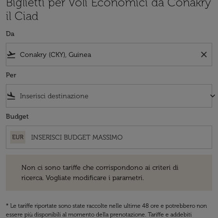
Biglietti per Voli Economici da Conakry
il Ciad
Da
flight_takeoff
close
Per
flight_land
keyboard_arrow_down
Budget
EUR
Non ci sono tariffe che corrispondono ai criteri di ricerca. Vogliate 
Non ci sono tariffe che corrispondono ai criteri di
ricerca. Vogliate modificare i parametri.
* Le tariffe riportate sono state raccolte nelle ultime 48 ore e potrebbero non
essere più disponibili al momento della prenotazione. Tariffe e addebiti