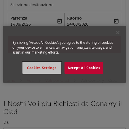
Seleziona destinazione
Partenza
Ritorno
today
today
fc-booking-departure-date-aria-label
fc-booking-return-date-aria-label
17/08/2026
24/08/2026
By clicking “Accept All Cookies”, you agree to the storing of cookies
Cerca
on your device to enhance site navigation, analyze site usage, and
assist in our marketing efforts.
Cookies Settings
Accept All Cookies
Home
Voli
Voli per Ciad
Voli Conakry - Ciad
I Nostri Voli più Richiesti da Conakry il
Ciad
Da