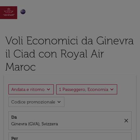

Voli Economici da Ginevra
il Ciad con Royal Air
Maroc
expand_more
expand_more
Andata e ritorno
1 Passeggero, Economia
expand_more
Codice promozionale
Da
close
Ginevra (GVA), Svizzera
Per