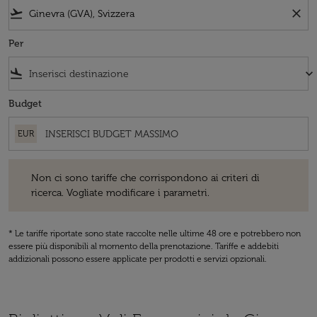
flight_takeoff
close
Per
flight_land
keyboard_arrow_down
Budget
EUR
Non ci sono tariffe che corrispondono ai criteri di ricerca. Vogliate 
Non ci sono tariffe che corrispondono ai criteri di
ricerca. Vogliate modificare i parametri.
* Le tariffe riportate sono state raccolte nelle ultime 48 ore e potrebbero non
essere più disponibili al momento della prenotazione. Tariffe e addebiti
addizionali possono essere applicate per prodotti e servizi opzionali.