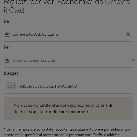
Biglietti per Voli Economici da Ginevra
il Ciad
Da
flight_takeoff
close
Per
flight_land
keyboard_arrow_down
Budget
EUR
Non ci sono tariffe che corrispondono ai criteri di ricerca. Vogliate 
Non ci sono tariffe che corrispondono ai criteri di
ricerca. Vogliate modificare i parametri.
* Le tariffe riportate sono state raccolte nelle ultime 48 ore e potrebbero non
essere più disponibili al momento della prenotazione. Tariffe e addebiti