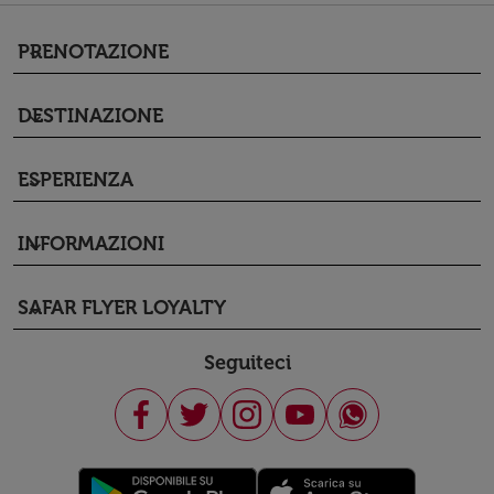
PRENOTAZIONE
keyboard_arrow_down
DESTINAZIONE
keyboard_arrow_down
ESPERIENZA
keyboard_arrow_down
INFORMAZIONI
keyboard_arrow_down
SAFAR FLYER LOYALTY
keyboard_arrow_down
Seguiteci