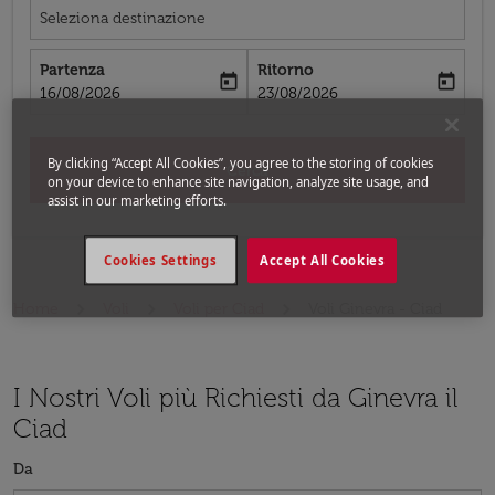
Seleziona destinazione
Partenza
Ritorno
today
today
fc-booking-departure-date-aria-label
fc-booking-return-date-aria-label
16/08/2026
23/08/2026
By clicking “Accept All Cookies”, you agree to the storing of cookies
Cerca
on your device to enhance site navigation, analyze site usage, and
assist in our marketing efforts.
Cookies Settings
Accept All Cookies
Home
Voli
Voli per Ciad
Voli Ginevra - Ciad
I Nostri Voli più Richiesti da Ginevra il
Ciad
Da