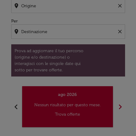
location_on
close
Per
location_on
close
Prova ad aggiornare il tuo percorso
(origine e/o destinazione) o
interagisci con le singole date qui
sotto per trovare offerte.
ago 2026
chevron_left
chevron_right
Nessun risultato per questo mese.
Nes
Trova offerte