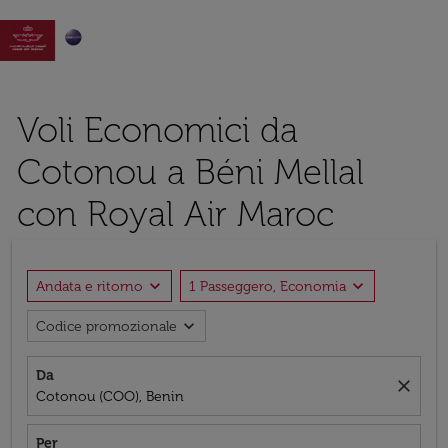

Voli Economici da
Cotonou a Béni Mellal
con Royal Air Maroc
expand_more
expand_more
Andata e ritorno
1 Passeggero, Economia
expand_more
Codice promozionale
Da
close
Cotonou (COO), Benin
Per