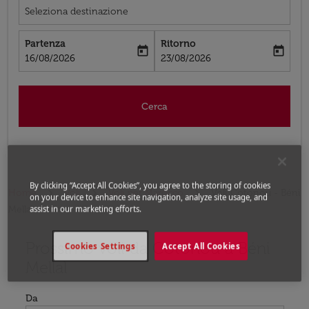
Seleziona destinazione
Partenza
Ritorno
today
today
fc-booking-departure-date-aria-label
fc-booking-return-date-aria-label
16/08/2026
23/08/2026
Cerca
By clicking “Accept All Cookies”, you agree to the storing of cookies
Home
Voli
Voli per Marocco
Voli Cotonou - Béni
on your device to enhance site navigation, analyze site usage, and
Mellal
assist in our marketing efforts.
Prossimo voli da Cotonou a Béni
Prova ad aggiornare il tuo percorso (origine e/o destina
Cookies Settings
Accept All Cookies
Mellal
Da