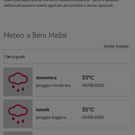
essere più disponibili al momento della prenotazione. Tariffe e addebiti
addizionali possono essere applicate per prodotti e servizi opzionali.
Meteo a Béni Mellal
Unità meteo
:
Weather unit option Centigradi Selected
keyboard_arrow_down
Centigradi
33°C
domenica
pioggia moderata
09/08/2026
35°C
lunedì
pioggia leggera
10/08/2026