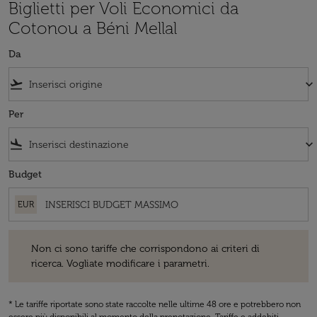
Biglietti per Voli Economici da
Cotonou a Béni Mellal
Da
flight_takeoff
keyboard_arrow_down
Per
flight_land
keyboard_arrow_down
Budget
EUR
Non ci sono tariffe che corrispondono ai criteri di ricerca. Vogliate 
Non ci sono tariffe che corrispondono ai criteri di
ricerca. Vogliate modificare i parametri.
* Le tariffe riportate sono state raccolte nelle ultime 48 ore e potrebbero non