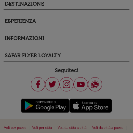
DESTINAZIONE
keyboard_arrow_down
ESPERIENZA
keyboard_arrow_down
INFORMAZIONI
keyboard_arrow_down
SAFAR FLYER LOYALTY
keyboard_arrow_down
Seguiteci
|
|
|
|
Voli per paese
Voli per città
Voli da città a città
Voli da città a paese