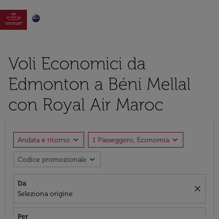

Voli Economici da
Edmonton a Béni Mellal
con Royal Air Maroc
expand_more
expand_more
Andata e ritorno
1 Passeggero, Economia
expand_more
Codice promozionale
Da
close
Seleziona origine
Per