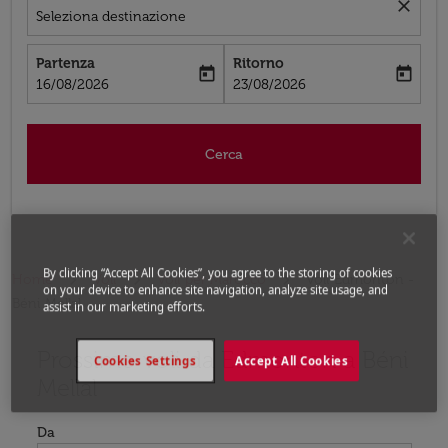
close
Seleziona destinazione
Partenza
Ritorno
today
today
fc-booking-departure-date-aria-label
fc-booking-return-date-aria-label
16/08/2026
23/08/2026
Cerca
By clicking “Accept All Cookies”, you agree to the storing of cookies
Home
Voli
Voli per Marocco
Voli Edmonton -
on your device to enhance site navigation, analyze site usage, and
Béni Mellal
assist in our marketing efforts.
Prossimo voli da Edmonton a Béni
Prova ad aggiornare il tuo percorso (origine e/o destina
Cookies Settings
Accept All Cookies
Mellal
Da