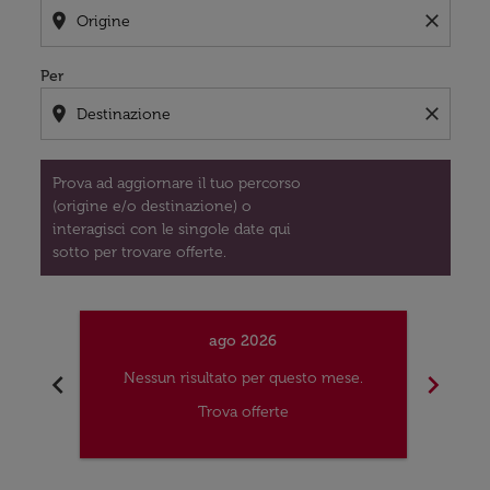
location_on
close
Per
location_on
close
Prova ad aggiornare il tuo percorso
(origine e/o destinazione) o
interagisci con le singole date qui
sotto per trovare offerte.
ago 2026
chevron_left
chevron_right
Nessun risultato per questo mese.
Nes
Trova offerte