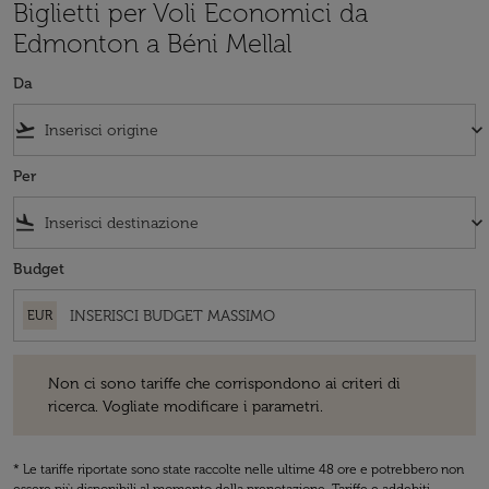
Biglietti per Voli Economici da
Edmonton a Béni Mellal
Da
flight_takeoff
keyboard_arrow_down
Per
flight_land
keyboard_arrow_down
Budget
EUR
Non ci sono tariffe che corrispondono ai criteri di ricerca. Vogliate 
Non ci sono tariffe che corrispondono ai criteri di
ricerca. Vogliate modificare i parametri.
* Le tariffe riportate sono state raccolte nelle ultime 48 ore e potrebbero non