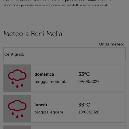
essere più disponibili al momento della prenotazione. Tariffe e addebiti
addizionali possono essere applicate per prodotti e servizi opzionali.
Meteo a Béni Mellal
Unità meteo
:
Weather unit option Centigradi Selected
keyboard_arrow_down
Centigradi
33°C
domenica
pioggia moderata
09/08/2026
35°C
lunedì
pioggia leggera
10/08/2026