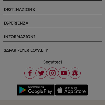
DESTINAZIONE
keyboard_arrow_down
ESPERIENZA
keyboard_arrow_down
INFORMAZIONI
keyboard_arrow_down
SAFAR FLYER LOYALTY
keyboard_arrow_down
Seguiteci