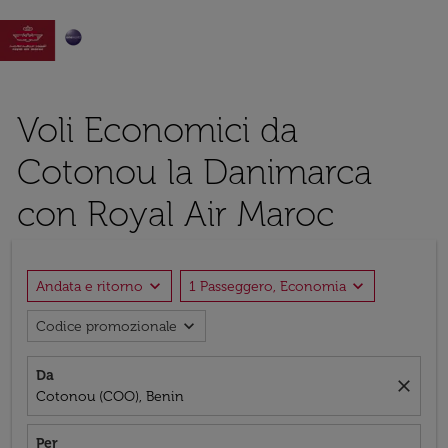

Voli Economici da
Cotonou la Danimarca
con Royal Air Maroc
expand_more
expand_more
Andata e ritorno
1 Passeggero, Economia
expand_more
Codice promozionale
Da
close
Cotonou (COO), Benin
Per