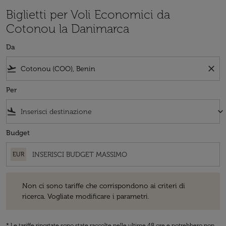
Biglietti per Voli Economici da
Cotonou la Danimarca
Da
flight_takeoff
close
Per
flight_land
keyboard_arrow_down
Budget
EUR
Non ci sono tariffe che corrispondono ai criteri di ricerca. Vogliate 
Non ci sono tariffe che corrispondono ai criteri di
ricerca. Vogliate modificare i parametri.
* Le tariffe riportate sono state raccolte nelle ultime 48 ore e potrebbero non