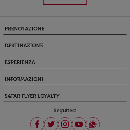
PRENOTAZIONE
keyboard_arrow_down
DESTINAZIONE
keyboard_arrow_down
ESPERIENZA
keyboard_arrow_down
INFORMAZIONI
keyboard_arrow_down
SAFAR FLYER LOYALTY
keyboard_arrow_down
Seguiteci