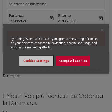
Seleziona destinazione
Partenza
Ritorno
today
today
fc-booking-departure-date-aria-label
fc-booking-return-date-aria-label
14/08/2026
21/08/2026
Cerca
By clicking “Accept All Cookies”, you agree to the storing of cookies
on your device to enhance site navigation, analyze site usage, and
assist in our marketing efforts.
Cookies Settings
Accept All Cookies
Home
Voli
Voli per Danimarca
Voli Cotonou -
Danimarca
I Nostri Voli più Richiesti da Cotonou
la Danimarca