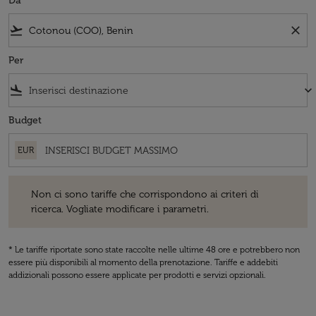
Da
flight_takeoff
close
Per
flight_land
keyboard_arrow_down
Budget
EUR
Non ci sono tariffe che corrispondono ai criteri di ricerca. Vogliate 
Non ci sono tariffe che corrispondono ai criteri di
ricerca. Vogliate modificare i parametri.
* Le tariffe riportate sono state raccolte nelle ultime 48 ore e potrebbero non
essere più disponibili al momento della prenotazione. Tariffe e addebiti
addizionali possono essere applicate per prodotti e servizi opzionali.