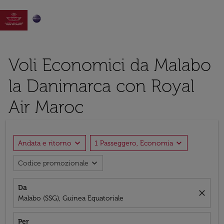

Voli Economici da Malabo
la Danimarca con Royal
Air Maroc
expand_more
expand_more
Andata e ritorno
1 Passeggero, Economia
expand_more
Codice promozionale
Da
close
Malabo (SSG), Guinea Equatoriale
Per