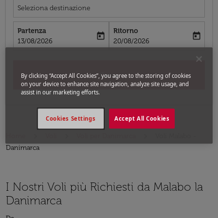
Seleziona destinazione
Partenza
Ritorno
today
today
fc-booking-departure-date-aria-label
fc-booking-return-date-aria-label
13/08/2026
20/08/2026
Cerca
By clicking “Accept All Cookies”, you agree to the storing of cookies
on your device to enhance site navigation, analyze site usage, and
assist in our marketing efforts.
Cookies Settings
Accept All Cookies
Home
Voli
Voli per Danimarca
Voli Malabo -
Danimarca
I Nostri Voli più Richiesti da Malabo la
Danimarca