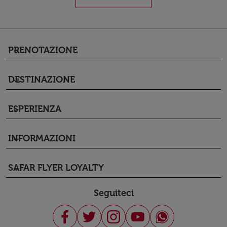
PRENOTAZIONE
keyboard_arrow_down
DESTINAZIONE
keyboard_arrow_down
ESPERIENZA
keyboard_arrow_down
INFORMAZIONI
keyboard_arrow_down
SAFAR FLYER LOYALTY
keyboard_arrow_down
Seguiteci