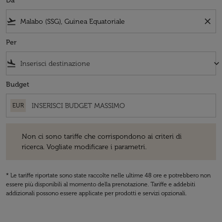
Da
flight_takeoff
close
Per
flight_land
keyboard_arrow_down
Budget
EUR
Non ci sono tariffe che corrispondono ai criteri di ricerca. Vogliate 
Non ci sono tariffe che corrispondono ai criteri di
ricerca. Vogliate modificare i parametri.
* Le tariffe riportate sono state raccolte nelle ultime 48 ore e potrebbero non
essere più disponibili al momento della prenotazione. Tariffe e addebiti
addizionali possono essere applicate per prodotti e servizi opzionali.