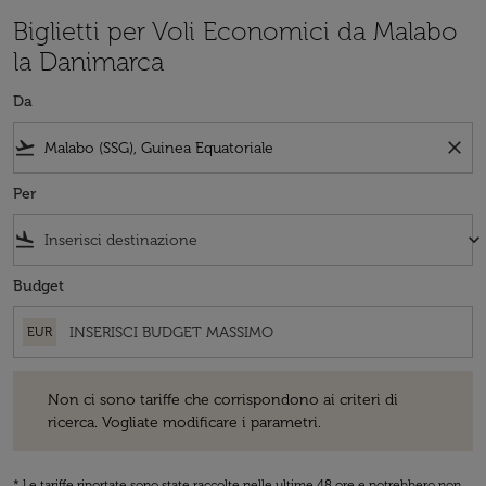
Biglietti per Voli Economici da Malabo
la Danimarca
Da
flight_takeoff
close
Per
flight_land
keyboard_arrow_down
Budget
EUR
Non ci sono tariffe che corrispondono ai criteri di ricerca. Vogliate 
Non ci sono tariffe che corrispondono ai criteri di
ricerca. Vogliate modificare i parametri.
* Le tariffe riportate sono state raccolte nelle ultime 48 ore e potrebbero non