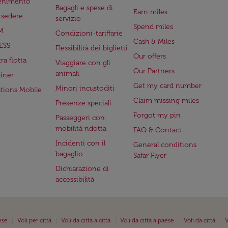
tenimento
Bagagli e spese di
Earn miles
a sedere
servizio
Spend miles
M
Condizioni-tariffarie
Cash & Miles
ESS
Flessibilità dei biglietti
Our offers
ra flotta
Viaggiare con gli
Our Partners
animali
iner
Get my card number
Minori incustoditi
ations Mobile
Claim missing miles
Presenze speciali
Forgot my pin
Passeggeri con
mobilità ridotta
FAQ & Contact
Incidenti con il
General conditions
bagaglio
Safar Flyer
Dichiarazione di
accessibilità
|
|
|
|
|
ese
Voli per città
Voli da città a città
Voli da città a paese
Voli da città
V