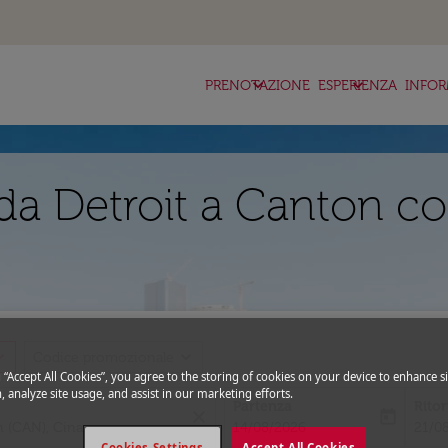
keyboard_arrow_down
keyboard_arrow_down
ke
PRENOTAZIONE
ESPERIENZA
INFOR
da Detroit a Canton co
_more
expand_more
Codice promozionale
g “Accept All Cookies”, you agree to the storing of cookies on your device to enhance si
, analyze site usage, and assist in our marketing efforts.
Partenza
Rito
close
today
fc-booking-departure-date-aria-l
fc-bo
14/08/2026
21/0
Cookies Settings
Accept All Cookies