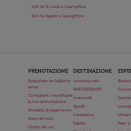
Voli da St Louis a Guangzhou
Voli da Agadir a Guangzhou
PRENOTAZIONE
DESTINAZIONE
ESPE
Acquistare un biglietto
La nostra rete
Busine
aereo
PARTNERSHIPS
Econo
Consultare / modificare
oneworld
Sanita
la mia prenotazione
Agadir
Lounge
Modalità di pagamento
Casablanca
Univer
Stato del volo
Dakhla
Pasti 
Orario dei vol