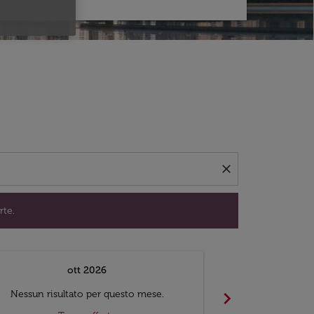
per trovare offerte.
close
rte.
ott 2026
chevron_right
Nessun risultato per questo mese.
Nessun risul