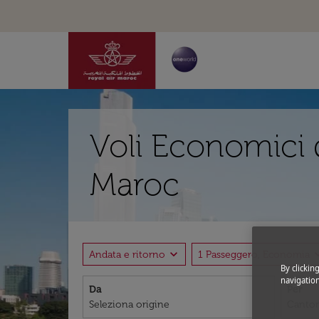
Voli Economici 
Maroc
expand_more
expand
Andata e ritorno
1 Passeggero, Economia
By clickin
navigation
Da
Per