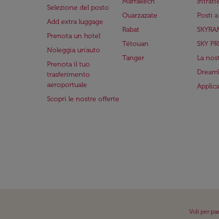
Marrakech
Intrat
Selezione del posto
Ouarzazate
Posti 
Add extra luggage
Rabat
SKYRA
Prenota un hotel
Tétouan
SKY PR
Noleggia un'auto
Tanger
La nost
Prenota il tuo
Dreaml
trasferimento
aeroportuale
Applic
Scopri le nostre offerte
Voli per pa