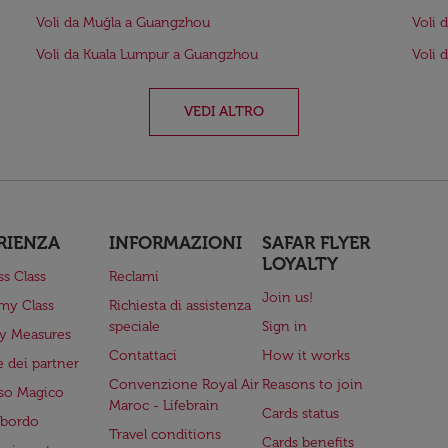
Voli da Muğla a Guangzhou
Voli 
Voli da Kuala Lumpur a Guangzhou
Voli 
VEDI ALTRO
RIENZA
INFORMAZIONI
SAFAR FLYER
LOYALTY
ss Class
Reclami
Join us!
my Class
Richiesta di assistenza
speciale
Sign in
ry Measures
Contattaci
How it works
 dei partner
Convenzione Royal Air
Reasons to join
so Magico
Maroc - Lifebrain
Cards status
a bordo
Travel conditions
Cards benefits