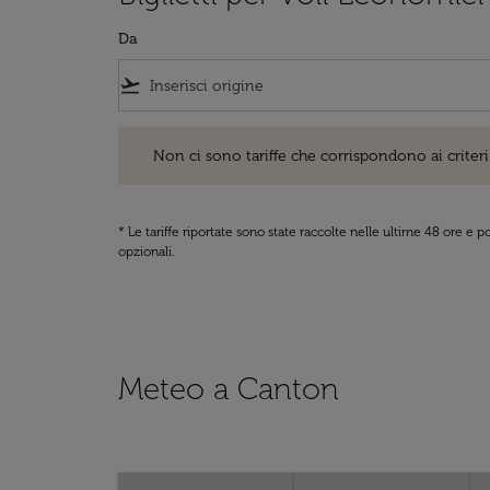
Da
flight_takeoff
Non ci sono tariffe che corrispondono ai criteri di ri
Non ci sono tariffe che corrispondono ai criteri 
* Le tariffe riportate sono state raccolte nelle ultime 48 ore e
opzionali.
Meteo a Canton