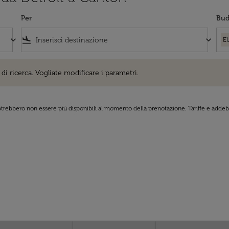
Per
Bud
keyboard_arrow_down
flight_land
keyboard_arrow_down
E
cerca. Vogliate modificare i parametri.
di ricerca. Vogliate modificare i parametri.
 potrebbero non essere più disponibili al momento della prenotazione. Tariffe e addebi