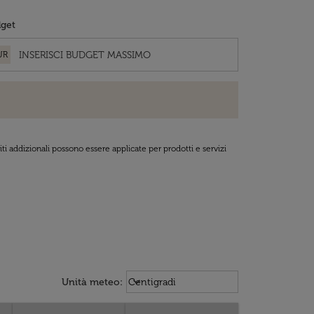
get
UR
ti addizionali possono essere applicate per prodotti e servizi
Weather unit option Centigradi Sel
keyboard_arrow_down
Unità meteo
:
Centigradi