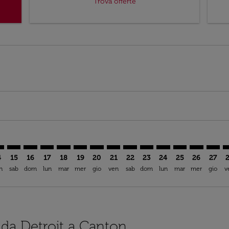
Trova offerte
imer. Trova offerte
sclaimer. Trova offerte
s-disclaimer. Trova offerte
ffers-disclaimer. Trova offerte
iew-offers-disclaimer. Trova offerte
mp-view-offers-disclaimer. Trova offerte
N: cmp-view-offers-disclaimer. Trova offerte
W–CAN: cmp-view-offers-disclaimer. Trova offerte
DTW–CAN: cmp-view-offers-disclaimer. Trova offerte
DTW–CAN: cmp-view-offers-disclaimer. Trova offerte
DTW–CAN: cmp-view-offers-disclaimer. Trova offe
DTW–CAN: cmp-view-offers-disclaimer. Trova 
DTW–CAN: cmp-view-offers-disclaimer. T
DTW–CAN: cmp-view-offers-disclaime
DTW–CAN: cmp-view-offers-discl
DTW–CAN: cmp-view-offers-d
DTW–CAN: cmp-view-offe
DTW–CAN: cmp-view-
DTW–CAN: cmp-v
DTW–CAN: 
DTW–C
D
4
15
16
17
18
19
20
21
22
23
24
25
26
27
n
sab
dom
lun
mar
mer
gio
ven
sab
dom
lun
mar
mer
gio
v
i da Detroit a Canton