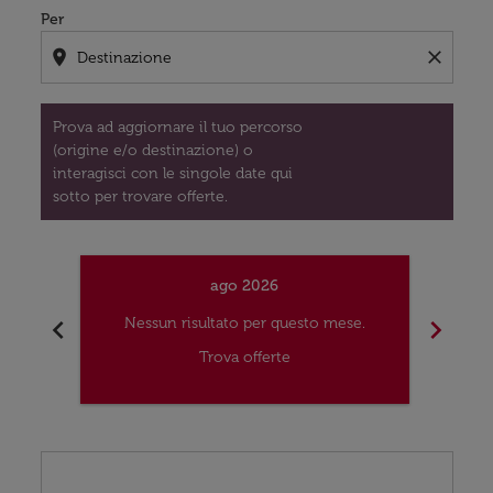
Per
location_on
close
Prova ad aggiornare il tuo percorso
(origine e/o destinazione) o
interagisci con le singole date qui
sotto per trovare offerte.
ago 2026
chevron_left
chevron_right
Nessun risultato per questo mese.
Nes
Trova offerte
Displaying fares for agosto-2026