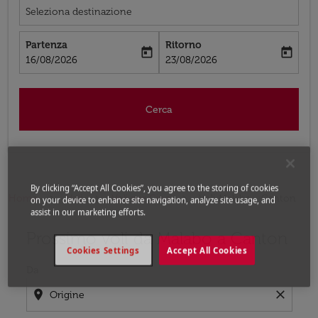
Seleziona destinazione
Partenza
Ritorno
today
today
fc-booking-departure-date-aria-label
fc-booking-return-date-aria-label
16/08/2026
23/08/2026
Cerca
By clicking “Accept All Cookies”, you agree to the storing of cookies
Home
Voli
Voli per Cina
Voli Malabo - Canton
on your device to enhance site navigation, analyze site usage, and
assist in our marketing efforts.
Prossimo voli da Malabo a Canton
Prova ad aggiornare il tuo percorso (origine e/o destina
Cookies Settings
Accept All Cookies
Da
location_on
close