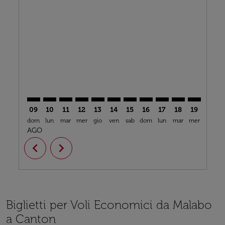
SSG–CAN: cmp-view-offers-disclaimer. Trova offerte
SSG–CAN: cmp-view-offers-disclaimer. Trova offe
SSG–CAN: cmp-view-offers-disclaimer. Trova
SSG–CAN: cmp-view-offers-disclaimer. T
SSG–CAN: cmp-view-offers-disclaime
SSG–CAN: cmp-view-offers-discl
SSG–CAN: cmp-view-offers-d
SSG–CAN: cmp-view-offe
SSG–CAN: cmp-view-
SSG–CAN: cmp-
SSG–CAN: 
SSG–C
S
09
10
11
12
13
14
15
16
17
18
19
20
dom
lun
mar
mer
gio
ven
sab
dom
lun
mar
mer
gio
v
AGO
chevron_left
chevron_right
Biglietti per Voli Economici da Malabo
a Canton