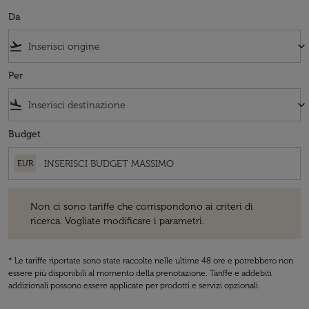
Da
flight_takeoff
keyboard_arrow_down
Per
flight_land
keyboard_arrow_down
Budget
EUR
Non ci sono tariffe che corrispondono ai criteri di ricerca. Vogliate 
Non ci sono tariffe che corrispondono ai criteri di
ricerca. Vogliate modificare i parametri.
* Le tariffe riportate sono state raccolte nelle ultime 48 ore e potrebbero non
essere più disponibili al momento della prenotazione. Tariffe e addebiti
addizionali possono essere applicate per prodotti e servizi opzionali.