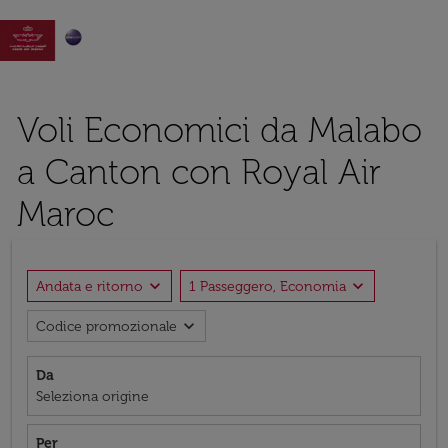

Voli Economici da Malabo
a Canton con Royal Air
Maroc
expand_more
expand_more
Andata e ritorno
1 Passeggero, Economia
expand_more
Codice promozionale
Da
Seleziona origine
Per