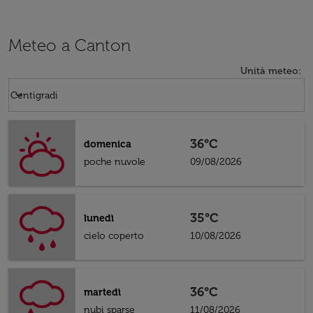
Meteo a Canton
Unità meteo
:
Weather unit option Centigradi Selected
keyboard_arrow_down
Centigradi
36°C
domenica
poche nuvole
09/08/2026
35°C
lunedì
cielo coperto
10/08/2026
36°C
martedì
nubi sparse
11/08/2026