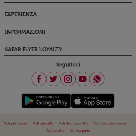
ESPERIENZA
keyboard_arrow_down
INFORMAZIONI
keyboard_arrow_down
SAFAR FLYER LOYALTY
keyboard_arrow_down
Seguiteci
|
|
|
|
Voli per paese
Voli per città
Voli da città a città
Voli da città a paese
|
Voli da città
Voli da paesi