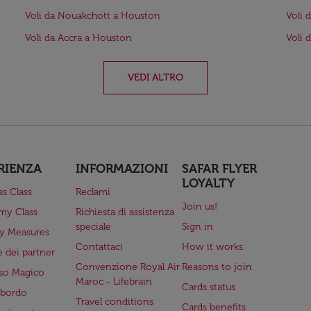
Voli da Nouakchott a Houston
Voli 
Voli da Accra a Houston
Voli 
VEDI ALTRO
RIENZA
INFORMAZIONI
SAFAR FLYER
LOYALTY
ss Class
Reclami
Join us!
my Class
Richiesta di assistenza
speciale
Sign in
ry Measures
Contattaci
How it works
 dei partner
Convenzione Royal Air
Reasons to join
so Magico
Maroc - Lifebrain
Cards status
a bordo
Travel conditions
Cards benefits