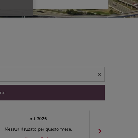
per trovare offerte.
close
rte.
ott 2026
chevron_right
Nessun risultato per questo mese.
Nessun risul