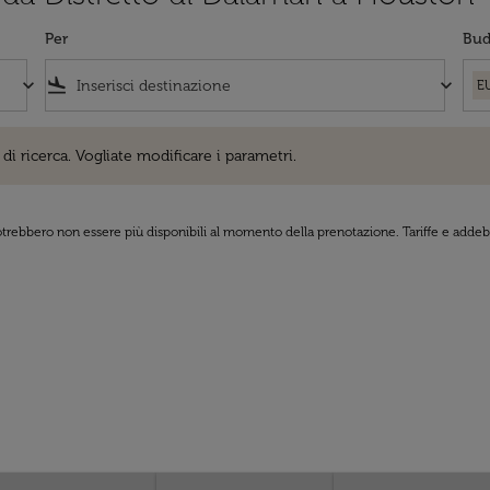
Per
Bud
keyboard_arrow_down
flight_land
keyboard_arrow_down
E
cerca. Vogliate modificare i parametri.
di ricerca. Vogliate modificare i parametri.
 potrebbero non essere più disponibili al momento della prenotazione. Tariffe e addebi