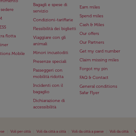
tenimento
Bagagli e spese di
Earn miles
a sedere
servizio
Spend miles
M
Condizioni-tariffarie
Cash & Miles
ESS
Flessibilità dei biglietti
Our offers
ra flotta
Viaggiare con gli
Our Partners
animali
iner
Get my card number
Minori incustoditi
ations Mobile
Claim missing miles
Presenze speciali
Forgot my pin
Passeggeri con
mobilità ridotta
FAQ & Contact
Incidenti con il
General conditions
bagaglio
Safar Flyer
Dichiarazione di
accessibilità
|
|
|
|
|
ese
Voli per città
Voli da città a città
Voli da città a paese
Voli da città
V