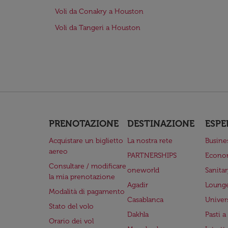
Voli da Conakry a Houston
Voli da Tangeri a Houston
PRENOTAZIONE
DESTINAZIONE
ESPE
Acquistare un biglietto
La nostra rete
Busine
aereo
PARTNERSHIPS
Econo
Consultare / modificare
oneworld
Sanita
la mia prenotazione
Agadir
Lounge
Modalità di pagamento
Casablanca
Univer
Stato del volo
Dakhla
Pasti 
Orario dei vol