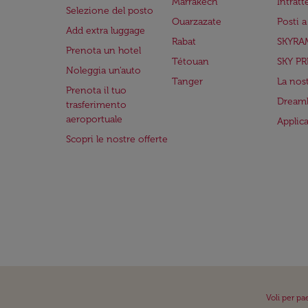
Marrakech
Intrat
Selezione del posto
Ouarzazate
Posti 
Add extra luggage
Rabat
SKYRA
Prenota un hotel
Tétouan
SKY PR
Noleggia un'auto
Tanger
La nost
Prenota il tuo
Dreaml
trasferimento
aeroportuale
Applic
Scopri le nostre offerte
Voli per pa