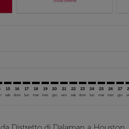
Trova offerte
imer. Trova offerte
sclaimer. Trova offerte
rs-disclaimer. Trova offerte
offers-disclaimer. Trova offerte
iew-offers-disclaimer. Trova offerte
mp-view-offers-disclaimer. Trova offerte
U: cmp-view-offers-disclaimer. Trova offerte
M–HOU: cmp-view-offers-disclaimer. Trova offerte
DLM–HOU: cmp-view-offers-disclaimer. Trova offerte
DLM–HOU: cmp-view-offers-disclaimer. Trova offerte
DLM–HOU: cmp-view-offers-disclaimer. Trova off
DLM–HOU: cmp-view-offers-disclaimer. Trova
DLM–HOU: cmp-view-offers-disclaimer. T
DLM–HOU: cmp-view-offers-disclaime
DLM–HOU: cmp-view-offers-discl
DLM–HOU: cmp-view-offers-d
DLM–HOU: cmp-view-offe
DLM–HOU: cmp-view-
DLM–HOU: cmp-
DLM–HOU: 
DLM–H
D
4
15
16
17
18
19
20
21
22
23
24
25
26
27
n
sab
dom
lun
mar
mer
gio
ven
sab
dom
lun
mar
mer
gio
v
i da Distretto di Dalaman a Houston