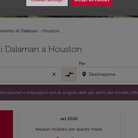
Distretto di Dalaman - Houston
/o destinazione) o interagisci con le singole date qui sotto 
 di Dalaman a Houston
Per
compare_arrows
close
location_on
tinazione) o interagisci con le singole date qui sotto per trovare offe
set 2026
Nessun risultato per questo mese.