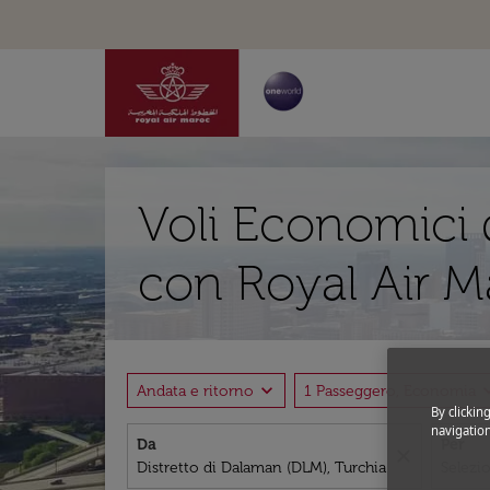
Voli Economici 
con Royal Air M
expand_more
expand
Andata e ritorno
1 Passeggero, Economia
By clickin
navigation
Da
Per
close