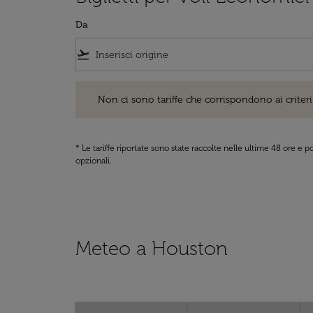
Da
flight_takeoff
Non ci sono tariffe che corrispondono ai criteri di ri
Non ci sono tariffe che corrispondono ai criteri 
* Le tariffe riportate sono state raccolte nelle ultime 48 ore e
opzionali.
Meteo a Houston