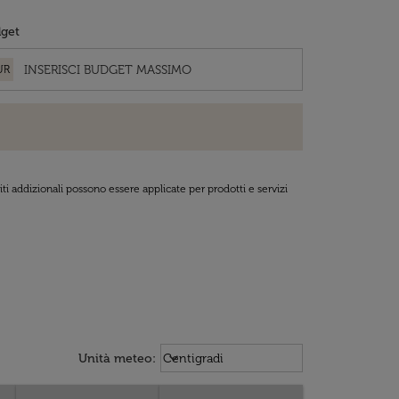
get
UR
ti addizionali possono essere applicate per prodotti e servizi
Weather unit option Centigradi Sel
keyboard_arrow_down
Unità meteo
:
Centigradi