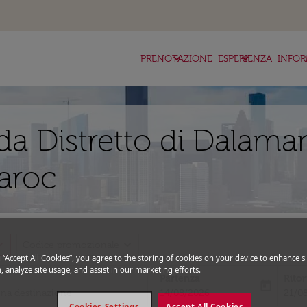
keyboard_arrow_down
keyboard_arrow_down
ke
PRENOTAZIONE
ESPERIENZA
INFOR
da Distretto di Dalam
aroc
_more
expand_more
Codice promozionale
g “Accept All Cookies”, you agree to the storing of cookies on your device to enhance si
, analyze site usage, and assist in our marketing efforts.
Partenza
Rito
today
fc-booking-departure-date-aria-l
fc-bo
14/08/2026
21/0
Cookies Settings
Accept All Cookies