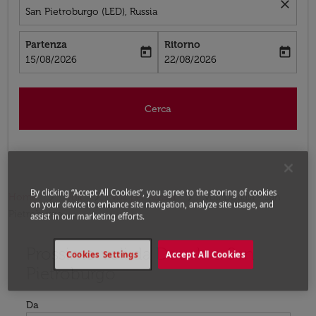
close
San Pietroburgo (LED), Russia
Partenza
Ritorno
today
today
fc-booking-departure-date-aria-label
fc-booking-return-date-aria-label
15/08/2026
22/08/2026
Cerca
By clicking “Accept All Cookies”, you agree to the storing of cookies
Home
Voli
Voli per Russia
Voli Douala - San
on your device to enhance site navigation, analyze site usage, and
Pietroburgo
assist in our marketing efforts.
Prossimo voli da Douala a San
Prova ad aggiornare il tuo percorso (origine e/o destina
Cookies Settings
Accept All Cookies
Pietroburgo
Da