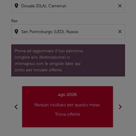
location_on
close
Per
location_on
close
Prova ad aggiornare il tuo percorso
(origine e/o destinazione) o
interagisci con le singole date qui
sotto per trovare offerte.
ago 2026
chevron_left
chevron_right
Nessun risultato per questo mese.
Nes
Trova offerte