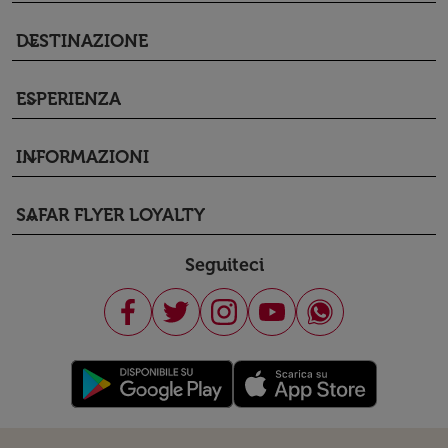
DESTINAZIONE
keyboard_arrow_down
ESPERIENZA
keyboard_arrow_down
INFORMAZIONI
keyboard_arrow_down
SAFAR FLYER LOYALTY
keyboard_arrow_down
Seguiteci