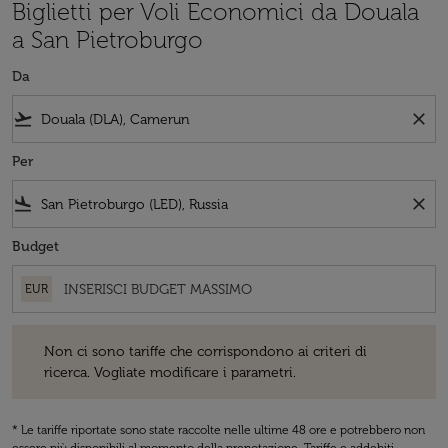
Biglietti per Voli Economici da Douala
a San Pietroburgo
Da
flight_takeoff
close
Per
flight_land
close
Budget
EUR
Non ci sono tariffe che corrispondono ai criteri di ricerca. Vogliate 
Non ci sono tariffe che corrispondono ai criteri di
ricerca. Vogliate modificare i parametri.
* Le tariffe riportate sono state raccolte nelle ultime 48 ore e potrebbero non