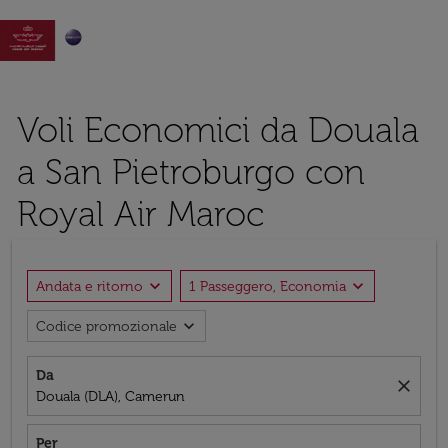

Voli Economici da Douala
a San Pietroburgo con
Royal Air Maroc
expand_more
expand_more
Andata e ritorno
1 Passeggero, Economia
expand_more
Codice promozionale
Da
close
Douala (DLA), Camerun
Per