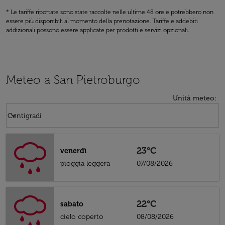
* Le tariffe riportate sono state raccolte nelle ultime 48 ore e potrebbero non
essere più disponibili al momento della prenotazione. Tariffe e addebiti
addizionali possono essere applicate per prodotti e servizi opzionali.
Meteo a San Pietroburgo
Unità meteo
:
Weather unit option Centigradi Selected
keyboard_arrow_down
Centigradi
23°C
venerdì
pioggia leggera
07/08/2026
22°C
sabato
cielo coperto
08/08/2026