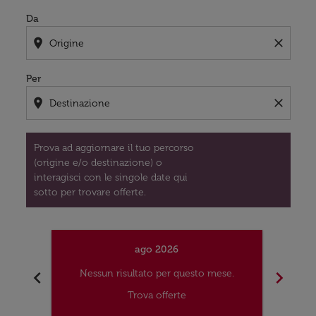
Da
location_on
close
Per
location_on
close
Prova ad aggiornare il tuo percorso
(origine e/o destinazione) o
interagisci con le singole date qui
sotto per trovare offerte.
ago 2026
chevron_left
chevron_right
Nessun risultato per questo mese.
Nes
Trova offerte