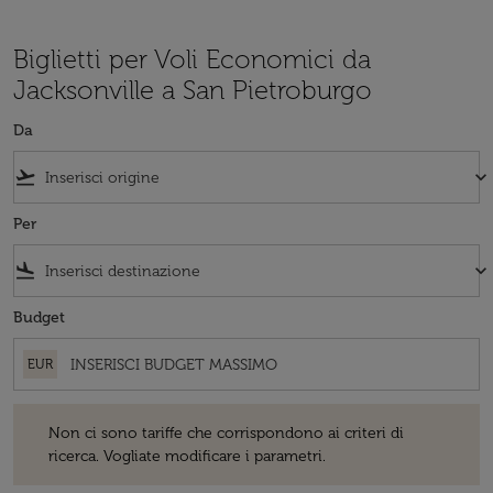
Biglietti per Voli Economici da
Jacksonville a San Pietroburgo
Da
flight_takeoff
keyboard_arrow_down
Per
flight_land
keyboard_arrow_down
Budget
EUR
Non ci sono tariffe che corrispondono ai criteri di ricerca. Vogliate 
Non ci sono tariffe che corrispondono ai criteri di
ricerca. Vogliate modificare i parametri.