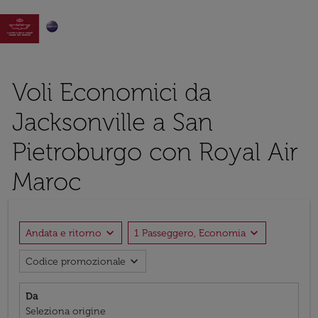

Voli Economici da
Jacksonville a San
Pietroburgo con Royal Air
Maroc
expand_more
expand_more
Andata e ritorno
1 Passeggero, Economia
expand_more
Codice promozionale
Da
Seleziona origine