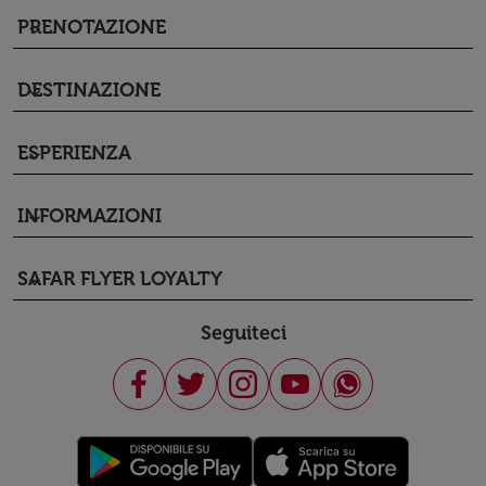
PRENOTAZIONE
keyboard_arrow_down
DESTINAZIONE
keyboard_arrow_down
ESPERIENZA
keyboard_arrow_down
INFORMAZIONI
keyboard_arrow_down
SAFAR FLYER LOYALTY
keyboard_arrow_down
Seguiteci