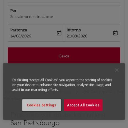
Per
Seleziona destinazione
Partenza
Ritorno
today
today
fc-booking-departure-date-aria-label
fc-booking-return-date-aria-label
14/08/2026
21/08/2026
Cerca
By clicking “Accept All Cookies”, you agree to the storing of cookies
on your device to enhance site navigation, analyze site usage, and
assist in our marketing efforts.
Home
Voli
Voli per Russia
Voli Jacksonville - San
Pietroburgo
Cookies Settings
Accept All Cookies
Prossimo voli da Jacksonville a
Prova ad aggiornare il tuo percorso (origine e/o destina
San Pietroburgo