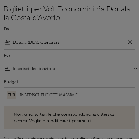
Biglietti per Voli Economici da Douala
la Costa d’Avorio
Da
flight_takeoff
close
Per
flight_land
keyboard_arrow_down
Budget
EUR
Non ci sono tariffe che corrispondono ai criteri di ricerca. Vogliate 
Non ci sono tariffe che corrispondono ai criteri di
ricerca. Vogliate modificare i parametri.
* Le tariffe riportate sono state raccolte nelle ultime 48 ore e potrebbero non