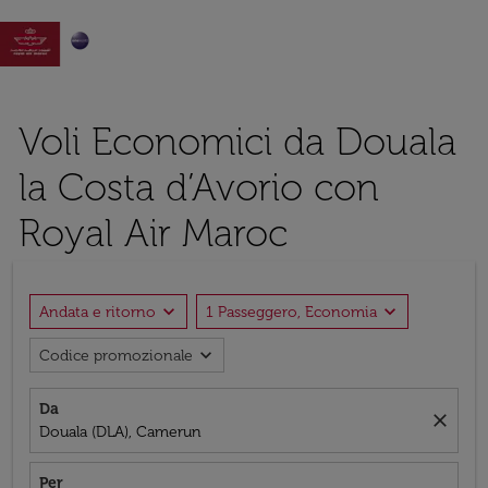

Voli Economici da Douala
la Costa d’Avorio con
Royal Air Maroc
expand_more
expand_more
Andata e ritorno
1 Passeggero, Economia
expand_more
Codice promozionale
Da
close
Douala (DLA), Camerun
Per