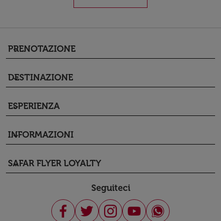
PRENOTAZIONE
keyboard_arrow_down
DESTINAZIONE
keyboard_arrow_down
ESPERIENZA
keyboard_arrow_down
INFORMAZIONI
keyboard_arrow_down
SAFAR FLYER LOYALTY
keyboard_arrow_down
Seguiteci