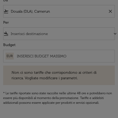
Da
flight_takeoff
close
Per
flight_land
keyboard_arrow_down
Budget
EUR
Non ci sono tariffe che corrispondono ai criteri di ricerca. Vogliate 
Non ci sono tariffe che corrispondono ai criteri di
ricerca. Vogliate modificare i parametri.
* Le tariffe riportate sono state raccolte nelle ultime 48 ore e potrebbero non
essere più disponibili al momento della prenotazione. Tariffe e addebiti
addizionali possono essere applicate per prodotti e servizi opzionali.