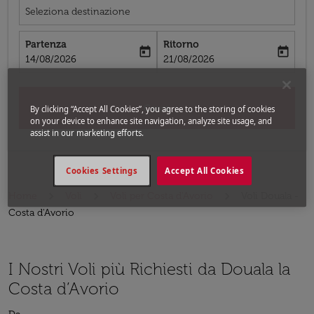
Seleziona destinazione
Partenza
Ritorno
today
today
fc-booking-departure-date-aria-label
fc-booking-return-date-aria-label
14/08/2026
21/08/2026
Cerca
By clicking “Accept All Cookies”, you agree to the storing of cookies
on your device to enhance site navigation, analyze site usage, and
assist in our marketing efforts.
Cookies Settings
Accept All Cookies
Home
Voli
Voli per Costa d'Avorio
Voli Douala -
Costa d'Avorio
I Nostri Voli più Richiesti da Douala la
Costa d’Avorio