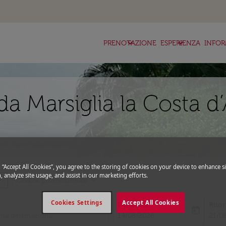
keyboard_arrow_down
keyboard_arrow_down
ke
PRENOTAZIONE
ESPERIENZA
INFOR
a Marsiglia la Costa d
g “Accept All Cookies”, you agree to the storing of cookies on your device to enhance si
, analyze site usage, and assist in our marketing efforts.
_more
expand_more
Codice promozionale
Cookies Settings
Accept All Cookies
Partenza
Rito
today
fc-booking-departure-date-aria-l
fc-bo
14/08/2026
21/0