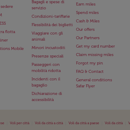
Bagagli e spese di
Earn miles
a sedere
servizio
Spend miles
M
Condizioni-tariffarie
Cash & Miles
ESS
Flessibilità dei biglietti
Our offers
ra flotta
Viaggiare con gli
Our Partners
animali
iner
Get my card number
Minori incustoditi
ations Mobile
Claim missing miles
Presenze speciali
Forgot my pin
Passeggeri con
mobilità ridotta
FAQ & Contact
Incidenti con il
General conditions
bagaglio
Safar Flyer
Dichiarazione di
accessibilità
|
|
|
|
|
ese
Voli per città
Voli da città a città
Voli da città a paese
Voli da città
V