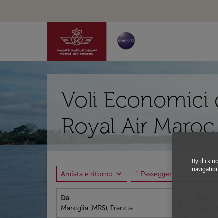
Voli Economici d
Royal Air Maroc
By clickin
navigation
expand_more
expand
Andata e ritorno
1 Passeggero, Economia
Da
Per
close