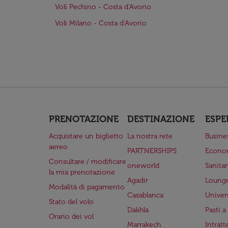
Voli Pechino - Costa d'Avorio
Voli Milano - Costa d'Avorio
PRENOTAZIONE
DESTINAZIONE
ESPE
Acquistare un biglietto
La nostra rete
Busine
aereo
PARTNERSHIPS
Econo
Consultare / modificare
oneworld
Sanita
la mia prenotazione
Agadir
Lounge
Modalità di pagamento
Casablanca
Univer
Stato del volo
Dakhla
Pasti 
Orario dei vol
Marrakech
Intrat