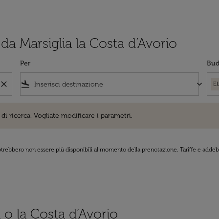
 da Marsiglia la Costa d’Avorio
Per
Bud
close
flight_land
keyboard_arrow_down
E
cerca. Vogliate modificare i parametri.
di ricerca. Vogliate modificare i parametri.
 potrebbero non essere più disponibili al momento della prenotazione. Tariffe e addebi
a o la Costa d’Avorio