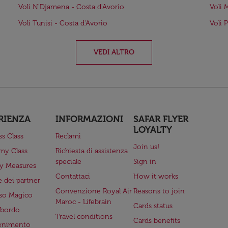
Voli N'Djamena - Costa d'Avorio
Voli 
Voli Tunisi - Costa d'Avorio
Voli 
VEDI ALTRO
RIENZA
INFORMAZIONI
SAFAR FLYER
LOYALTY
ss Class
Reclami
Join us!
my Class
Richiesta di assistenza
speciale
Sign in
ry Measures
Contattaci
How it works
 dei partner
Convenzione Royal Air
Reasons to join
so Magico
Maroc - Lifebrain
Cards status
a bordo
Travel conditions
Cards benefits
tenimento