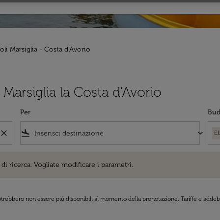
oli Marsiglia - Costa d'Avorio
a Marsiglia la Costa d’Avorio
Per
Bud
close
flight_land
keyboard_arrow_down
E
cerca. Vogliate modificare i parametri.
di ricerca. Vogliate modificare i parametri.
 potrebbero non essere più disponibili al momento della prenotazione. Tariffe e addebi