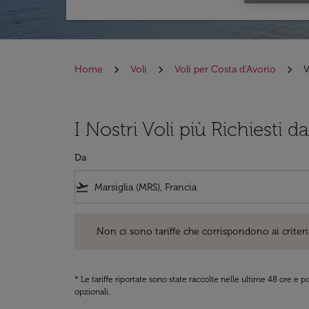
Home
Voli
Voli per Costa d'Avorio
V
I Nostri Voli più Richiesti d
Da
flight_takeoff
Non ci sono tariffe che corrispondono ai criteri di ri
Non ci sono tariffe che corrispondono ai criteri 
* Le tariffe riportate sono state raccolte nelle ultime 48 ore e
opzionali.