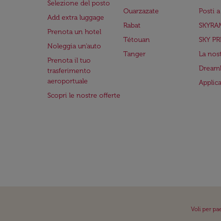
Selezione del posto
Ouarzazate
Posti 
Add extra luggage
Rabat
SKYRA
Prenota un hotel
Tétouan
SKY PR
Noleggia un'auto
Tanger
La nost
Prenota il tuo
Dreaml
trasferimento
aeroportuale
Applic
Scopri le nostre offerte
Voli per pa