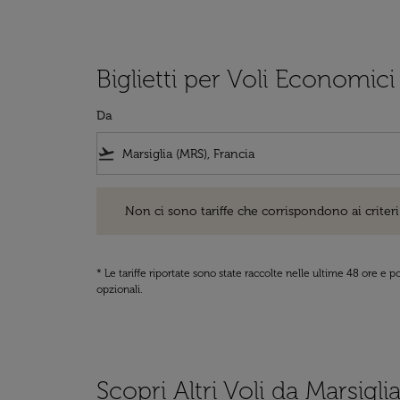
Biglietti per Voli Economici
Da
flight_takeoff
Non ci sono tariffe che corrispondono ai criteri di ri
Non ci sono tariffe che corrispondono ai criteri 
* Le tariffe riportate sono state raccolte nelle ultime 48 ore e
opzionali.
Scopri Altri Voli da Marsigli