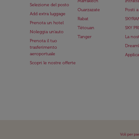
Marrakech
Intrat
Selezione del posto
Ouarzazate
Posti 
Add extra luggage
Rabat
SKYRA
Prenota un hotel
Tétouan
SKY PR
Noleggia un'auto
Tanger
La nost
Prenota il tuo
Dreaml
trasferimento
aeroportuale
Applic
Scopri le nostre offerte
Voli per pa