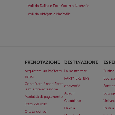
Voli da Dallas e Fort Worth a Nashville
Voli da Abidjan a Nashville
PRENOTAZIONE
DESTINAZIONE
ESPE
Acquistare un biglietto
La nostra rete
Busine
aereo
PARTNERSHIPS
Econo
Consultare / modificare
oneworld
Sanita
la mia prenotazione
Agadir
Lounge
Modalità di pagamento
Casablanca
Univer
Stato del volo
Dakhla
Pasti 
Orario dei vol