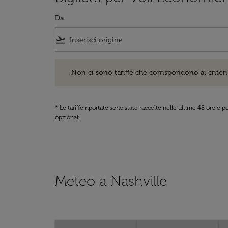
Da
flight_takeoff
Non ci sono tariffe che corrispondono ai criteri di ri
Non ci sono tariffe che corrispondono ai criteri 
* Le tariffe riportate sono state raccolte nelle ultime 48 ore e
opzionali.
Meteo a Nashville