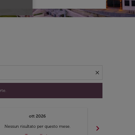
per trovare offerte.
close
rte.
ott 2026
chevron_right
Nessun risultato per questo mese.
Nessun risul