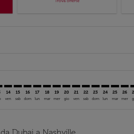
Trova offerte
imer. Trova offerte
sclaimer. Trova offerte
s-disclaimer. Trova offerte
ffers-disclaimer. Trova offerte
ew-offers-disclaimer. Trova offerte
mp-view-offers-disclaimer. Trova offerte
A: cmp-view-offers-disclaimer. Trova offerte
B–BNA: cmp-view-offers-disclaimer. Trova offerte
DXB–BNA: cmp-view-offers-disclaimer. Trova offerte
DXB–BNA: cmp-view-offers-disclaimer. Trova offerte
DXB–BNA: cmp-view-offers-disclaimer. Trova offe
DXB–BNA: cmp-view-offers-disclaimer. Trova 
DXB–BNA: cmp-view-offers-disclaimer. Tr
DXB–BNA: cmp-view-offers-disclaimer
DXB–BNA: cmp-view-offers-discla
DXB–BNA: cmp-view-offers-d
DXB–BNA: cmp-view-offe
DXB–BNA: cmp-view-
DXB–BNA: cmp-v
DXB–BNA: c
DXB–B
D
3
14
15
16
17
18
19
20
21
22
23
24
25
26
o
ven
sab
dom
lun
mar
mer
gio
ven
sab
dom
lun
mar
mer
g
 da Dubai a Nashville