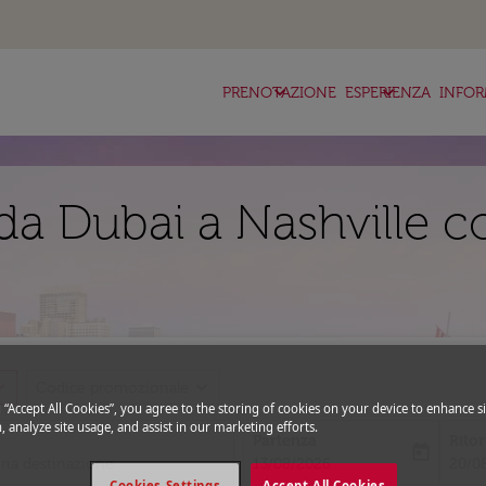
keyboard_arrow_down
keyboard_arrow_down
ke
PRENOTAZIONE
ESPERIENZA
INFOR
da Dubai a Nashville c
_more
expand_more
Codice promozionale
g “Accept All Cookies”, you agree to the storing of cookies on your device to enhance si
, analyze site usage, and assist in our marketing efforts.
Partenza
Rito
today
fc-booking-departure-date-aria-l
fc-bo
13/08/2026
20/0
Cookies Settings
Accept All Cookies