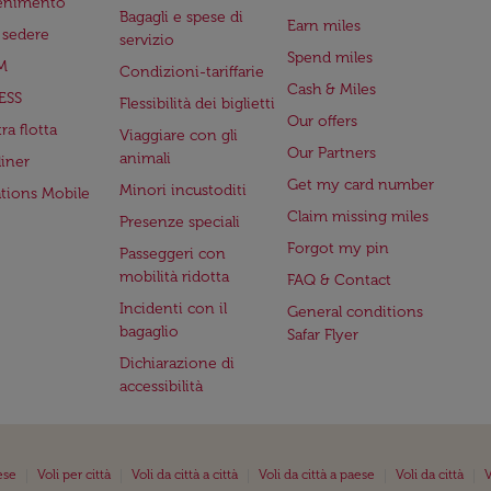
tenimento
Bagagli e spese di
Earn miles
a sedere
servizio
Spend miles
M
Condizioni-tariffarie
Cash & Miles
ESS
Flessibilità dei biglietti
Our offers
ra flotta
Viaggiare con gli
Our Partners
animali
iner
Get my card number
Minori incustoditi
ations Mobile
Claim missing miles
Presenze speciali
Forgot my pin
Passeggeri con
mobilità ridotta
FAQ & Contact
Incidenti con il
General conditions
bagaglio
Safar Flyer
Dichiarazione di
accessibilità
|
|
|
|
|
ese
Voli per città
Voli da città a città
Voli da città a paese
Voli da città
V