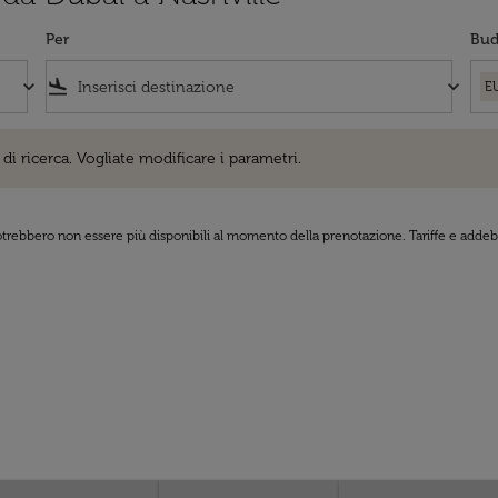
Per
Bud
keyboard_arrow_down
flight_land
keyboard_arrow_down
E
cerca. Vogliate modificare i parametri.
di ricerca. Vogliate modificare i parametri.
 potrebbero non essere più disponibili al momento della prenotazione. Tariffe e addebi