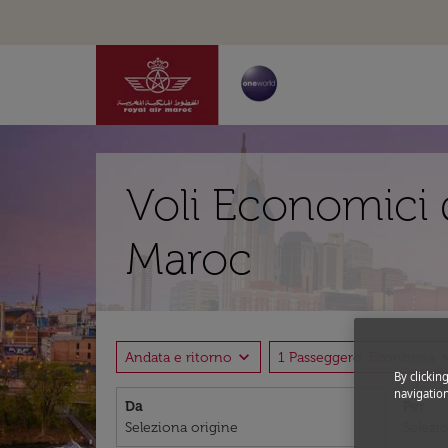
Voli Economici 
Maroc
expand_more
expand
Andata e ritorno
1 Passeggero, Economia
By clickin
navigation
Da
Per