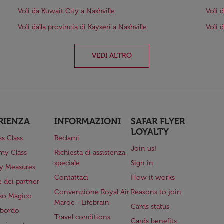
Voli da Kuwait City a Nashville
Voli 
Voli dalla provincia di Kayseri a Nashville
Voli d
VEDI ALTRO
RIENZA
INFORMAZIONI
SAFAR FLYER
LOYALTY
ss Class
Reclami
Join us!
my Class
Richiesta di assistenza
speciale
Sign in
ry Measures
Contattaci
How it works
 dei partner
Convenzione Royal Air
Reasons to join
so Magico
Maroc - Lifebrain
Cards status
a bordo
Travel conditions
Cards benefits