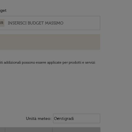
get
UR
ti addizionali possono essere applicate per prodotti e servizi
Weather unit option Centigradi Sel
keyboard_arrow_down
Unità meteo
:
Centigradi